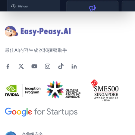
Footer
最佳AI内容生成器和撰稿助手
企业级安全