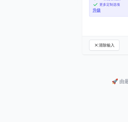
更多定制选项
升级
清除输入
🚀
由