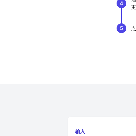
4
更
5
点
输入