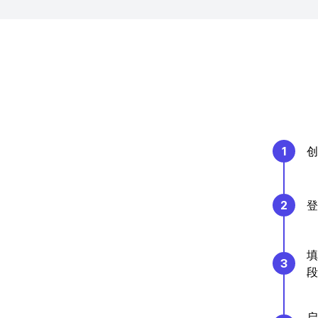
1
创
2
登
填
3
段
启