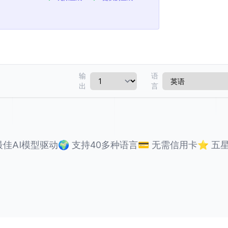
输
语
出
言
最佳AI模型驱动
🌍
支持40多种语言
💳
无需信用卡
⭐
五