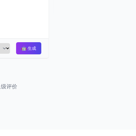
🤖
生成
星级评价