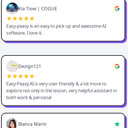
Great service, Best AI tool
Kia Tiow | COGUE
Easy-peasy is an easy to pick up and awesome AI
software. I love it.
Easy-Peasy AI
Dezign121
Easy-Peasy.AI is very user friendly & a lot more to
explore not only in the lesson, very helpful assistant in
both work & personal
Blanca Marin