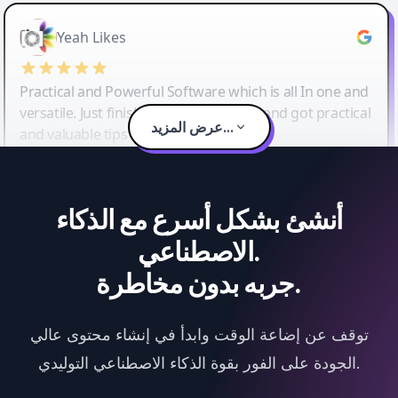
Yeah Likes
Practical and Powerful Software which is all In one and
versatile. Just finished their workshop and got practical
عرض المزيد...
and valuable tips and tricks.
أنشئ بشكل أسرع مع الذكاء
الاصطناعي.
جربه بدون مخاطرة.
توقف عن إضاعة الوقت وابدأ في إنشاء محتوى عالي
الجودة على الفور بقوة الذكاء الاصطناعي التوليدي.