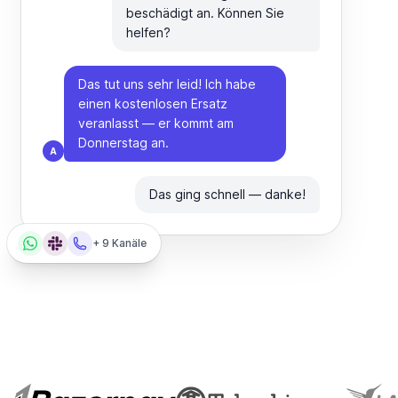
beschädigt an. Können Sie
helfen?
Das tut uns sehr leid! Ich habe
einen kostenlosen Ersatz
veranlasst — er kommt am
Donnerstag an.
A
Das ging schnell — danke!
+ 9 Kanäle