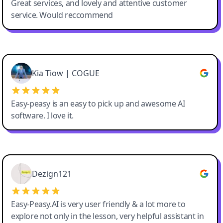
Great services, and lovely and attentive customer
service. Would reccommend
Cody Crabb
Great service, Best AI tool
Kia Tiow | COGUE
Easy-peasy is an easy to pick up and awesome AI
software. I love it.
Easy-Peasy AI
Dezign121
Easy-Peasy.AI is very user friendly & a lot more to
explore not only in the lesson, very helpful assistant in