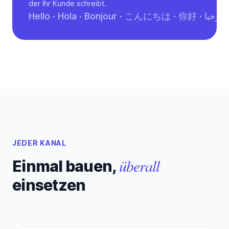
der Ihr Kunde schreibt.
He
JEDER KANAL
überall
Einmal bauen,
einsetzen