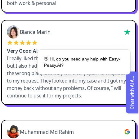
both work & personal
Blanca Marin
Very Good AI…
I really liked the easy-peasy AI service. It's a great tool,
👋 Hi, do you need any help with Easy-
but I also had to ask them for a refund because I chose
Peasy.AI?
Chat with AI Agent
the wrong plan, and they were very quick to respond
to my request. They looked into my case and I got my
money back without any problems. Of course, I will
continue to use it for my projects.
Easy-Peasy AI
Muhammad Md Rahim