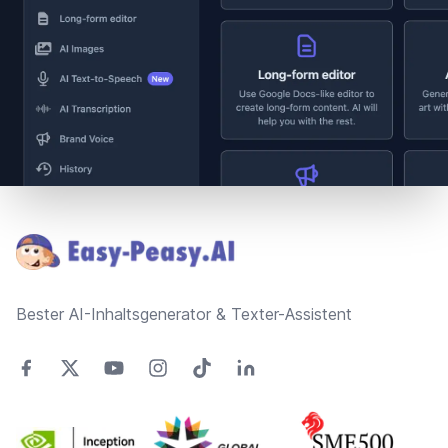
Footer
Bester AI-Inhaltsgenerator & Texter-Assistent