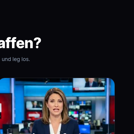
affen?
und leg los.