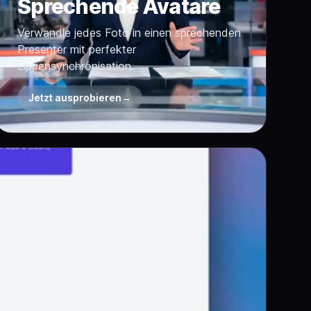
Sprechende Avatare
Verwandle jedes Foto in einen sprechenden
Presenter mit perfekter
Lippensynchronisation.
Jetzt ausprobieren
→