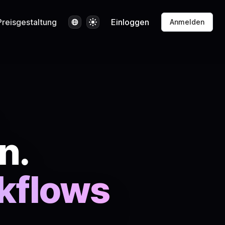
Sprache
Design
Preisgestaltung
Einloggen
Anmelden
n.
, Videos, Web
kflows