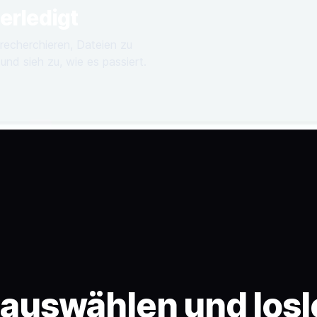
 erledigt
recherchieren, Dateien zu
und sieh zu, wie es passiert.
 auswählen und los