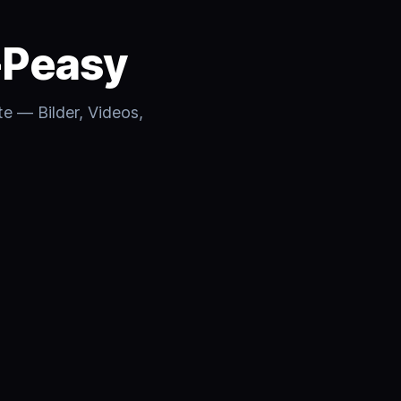
y-Peasy
te — Bilder, Videos,