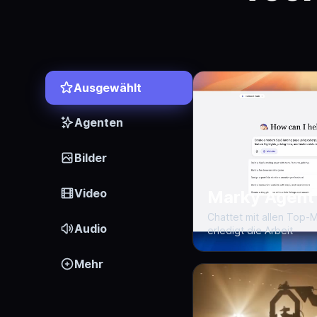
Ausgewählt
Agenten
Bilder
Video
Marky Agent
Chattet mit allen Top
Audio
erledigt die Arbeit
Mehr