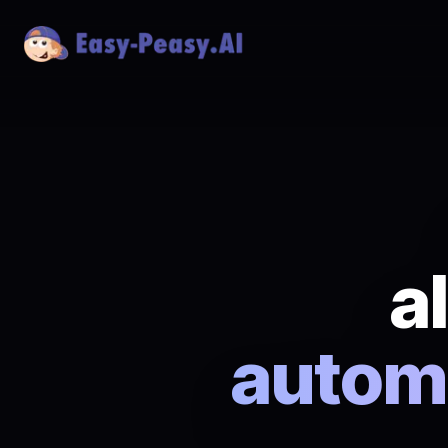
a
autom