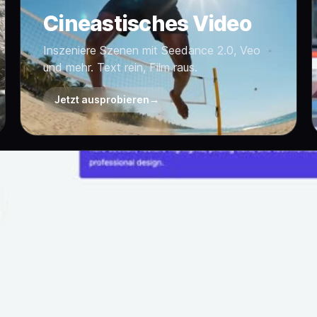
Cineastisches Video
Inszeniere Szenen mit Seedance 2.0, Veo
und mehr. Text rein, Film raus.
Jetzt ausprobieren
→