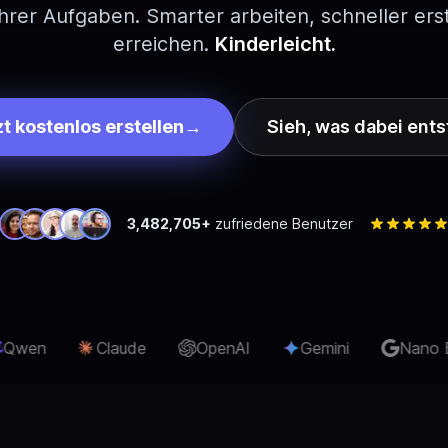
 Ihrer Aufgaben. Smarter arbeiten, schneller ers
erreichen.
Kinderleicht.
zt kostenlos erstellen
→
Sieh, was dabei ents
3,482,705+
zufriedene Benutzer
OpenAI
Gemini
Nano Banana Pro
Se