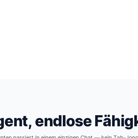
Claude Opus 5
Gemini 3.6
DeepSeek V4
gent, endlose Fähig
 unten passiert in einem einzigen Chat — kein Tab-Jongl