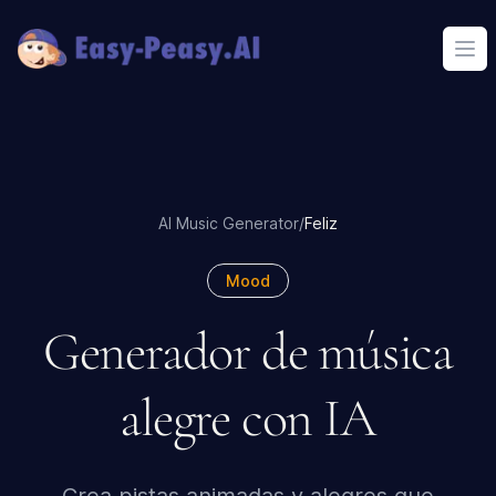
Ope
AI Music Generator
/
Feliz
Mood
Generador de música
alegre con IA