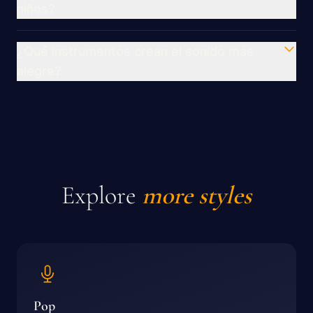
niños?
¿Qué instrumentos crean el sonido más
alegre?
Explore
more styles
Pop