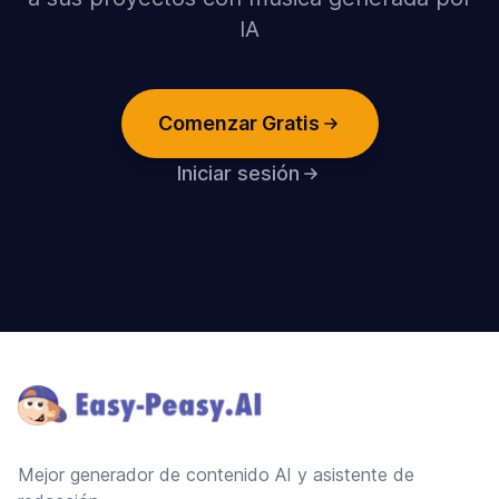
IA
Comenzar Gratis
Iniciar sesión
Footer
Mejor generador de contenido AI y asistente de