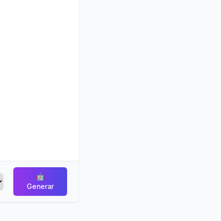
🤖
Generar