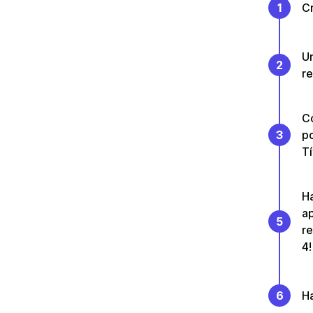
1
Cr
Un
2
re
Co
3
p
T
Ha
ap
5
re
4!
6
Ha