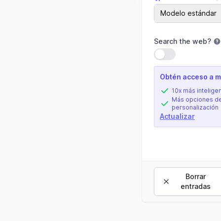
Modelo de IA
Modelo estándar
Search the web
?
Usar configuració
Obtén acceso a má
10x más intelige
Más opciones d
personalización
Actualizar
Borrar
entradas