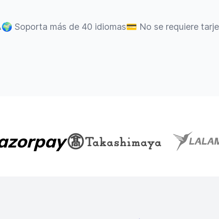
A
🌍
Soporta más de 40 idiomas
💳
No se requiere tarj