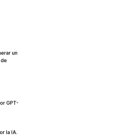
nerar un
 de
por GPT-
r la IA.