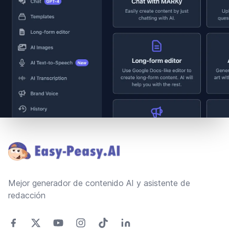
Footer
Mejor generador de contenido AI y asistente de
redacción