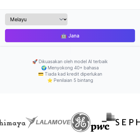
🤖
Jana
🚀
Dikuasakan oleh model AI terbaik
🌍
Menyokong 40+ bahasa
💳
Tiada kad kredit diperlukan
⭐
Penilaian 5 bintang