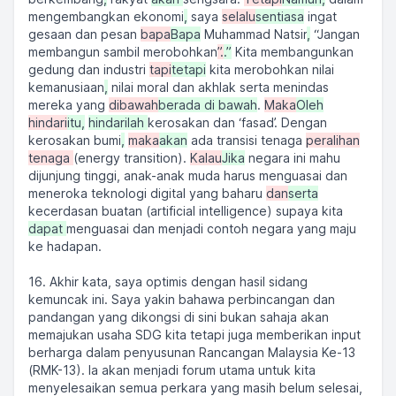
mengembangkan ekonomi
,
saya
selalu
sentiasa
ingat
gesaan dan pesan
bapa
Bapa
Muhammad Natsir
,
“Jangan
membangun sambil merobohkan
”.
.”
Kita membangunkan
gedung dan industri
tapi
tetapi
kita merobohkan nilai
kemanusiaan
,
nilai moral dan akhlak serta menindas
mereka yang
dibawah
berada di bawah
.
Maka
Oleh
hindari
itu,
hindarilah
kerosakan dan ‘fasad’. Dengan
kerosakan bumi
,
maka
akan
ada transisi tenaga
peralihan
tenaga
(energy transition).
Kalau
Jika
negara ini mahu
dijunjung tinggi, anak-anak muda harus menguasai dan
meneroka teknologi digital yang baharu
dan
serta
kecerdasan buatan (artificial intelligence) supaya kita
dapat
menguasai dan menjadi contoh negara yang maju
ke hadapan.
16. Akhir kata, saya optimis dengan hasil sidang
kemuncak ini. Saya yakin bahawa perbincangan dan
pandangan yang dikongsi di sini bukan sahaja akan
memajukan usaha SDG kita tetapi juga memberikan input
berharga dalam penyusunan Rancangan Malaysia Ke-13
(RMK-13). Ia akan menjadi forum utama untuk kita
menyelesaikan semua perkara yang masih belum selesai,