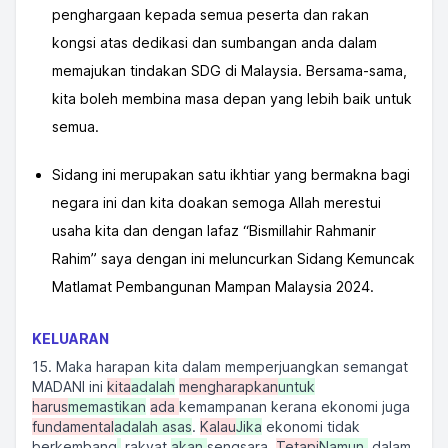
penghargaan kepada semua peserta dan rakan
kongsi atas dedikasi dan sumbangan anda dalam
memajukan tindakan SDG di Malaysia. Bersama-sama,
kita boleh membina masa depan yang lebih baik untuk
semua.
Sidang ini merupakan satu ikhtiar yang bermakna bagi
negara ini dan kita doakan semoga Allah merestui
usaha kita dan dengan lafaz “Bismillahir Rahmanir
Rahim” saya dengan ini meluncurkan Sidang Kemuncak
Matlamat Pembangunan Mampan Malaysia 2024.
KELUARAN
15. Maka harapan kita dalam memperjuangkan semangat
MADANI ini
kita
adalah
mengharapkan
untuk
harus
memastikan
ada
kemampanan kerana ekonomi juga
fundamental
adalah asas
.
Kalau
Jika
ekonomi tidak
berkembang
,
rakyat
akan
sengsara.
Tetapi
Namun,
dalam