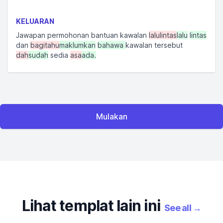
KELUARAN
Jawapan permohonan bantuan kawalan
lalulintas
lalu
lintas
dan
bagitahu
maklumkan
bahawa
kawalan tersebut
dah
sudah
sedia
asa
ada.
Mulakan
Lihat templat lain ini
See all
→