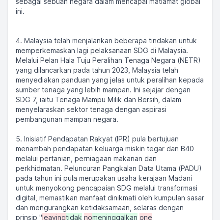
sebagai sebuah negara dalam mencapai matlamat global
ini.
4. Malaysia telah menjalankan beberapa tindakan untuk
memperkemaskan lagi pelaksanaan SDG di Malaysia.
Melalui Pelan Hala Tuju Peralihan Tenaga Negara (NETR)
yang dilancarkan pada tahun 2023, Malaysia telah
menyediakan panduan yang jelas untuk peralihan kepada
sumber tenaga yang lebih mampan. Ini sejajar dengan
SDG 7, iaitu Tenaga Mampu Milik dan Bersih, dalam
menyelaraskan sektor tenaga dengan aspirasi
pembangunan mampan negara.
5. Inisiatif Pendapatan Rakyat (IPR) pula bertujuan
menambah pendapatan keluarga miskin tegar dan B40
melalui pertanian, perniagaan makanan dan
perkhidmatan. Peluncuran Pangkalan Data Utama (PADU)
pada tahun ini pula merupakan usaha kerajaan Madani
untuk menyokong pencapaian SDG melalui transformasi
digital, memastikan manfaat dinikmati oleh kumpulan sasar
dan mengurangkan ketidaksamaan, selaras dengan
prinsip "
leaving
tidak
no
meninggalkan
one