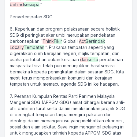
behind
sesiapa
."
Penyetempatan SDG
6. Keperluan dan program pelaksanaan secara holistik
SDG di peringkat akar umbi merupakan pendekatan
berkonsepkan “
Think
Fikir
Global!
Act
Bertindak
Locally
Tempatan
!”. Prakarsa tempatan seperti yang
digerakkan oleh kerajaan negeri, majlis tempatan, dan
usaha pertubuhan bukan kerajaan
dan
serta
pertubuhan
masyarakat sivil telah pun menunjukkan hasil secara
bermakna kepada peningkatan dalam sasaran SDG. Kita
mesti terus memperkasakan komuniti dan kerajaan
tempatan untuk memacu agenda SDG ini ke hadapan.
7. Peranan Kumpulan Rentas Parti Parlimen Malaysia
Mengenai SDG (APPGM-SDG) amat dihargai kerana ahli-
ahli parlimen turut serta dalam melaksanakan projek SDG
di peringkat tempatan tanpa mengira pakatan dan
ideologi dalam menangani isu yang melibatkan ekonomi,
sosial dan alam sekitar. Saya ingin mengambil peluang ini
untuk mengucapkan tahniah kepada APPGM-SDG atas