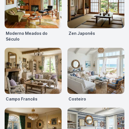
Moderno Meados do
Zen Japonês
Século
Campo Francês
Costeiro