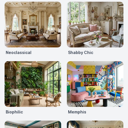
Neoclassical
Shabby Chic
Biophilic
Memphis