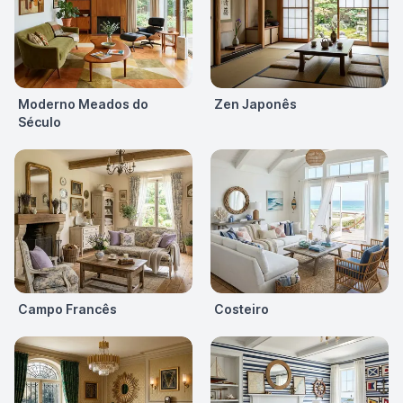
Moderno Meados do
Zen Japonês
Século
Campo Francês
Costeiro