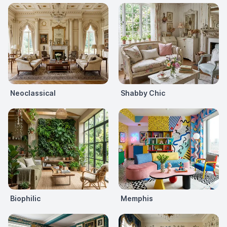
Neoclassical
Shabby Chic
Biophilic
Memphis