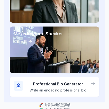
Me as Keynote Speaker
立即试用
Professional Bio Generator
Write an engaging professional bio
🚀
由最佳AI模型驱动