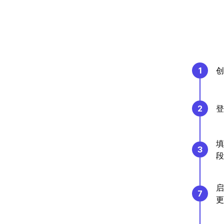
1
创
2
登
填
3
段
启
7
更