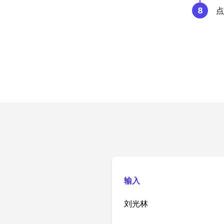
8
点
输入
刘光林