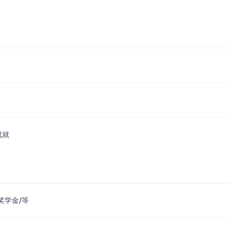
成就
奖学金/等