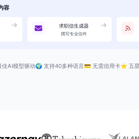
内容
求职信生成器
撰写专业信件
最佳AI模型驱动
🌍
支持40多种语言
💳
无需信用卡
⭐
五