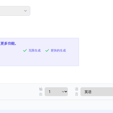
取更多功能。
无限生成
更快的生成
输
语
出
言