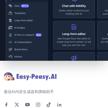
Footer
最佳AI内容生成器和撰稿助手