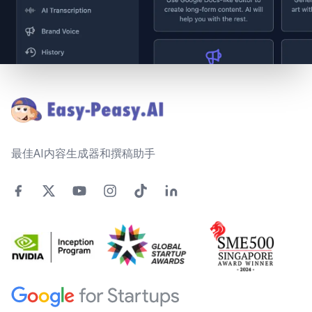
Footer
最佳AI内容生成器和撰稿助手