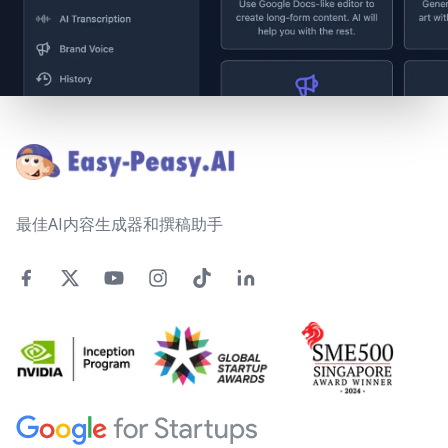
Footer
最佳AI内容生成器和撰稿助手