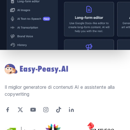
Footer
Il miglior generatore di contenuti AI e assistente alla
copywriting