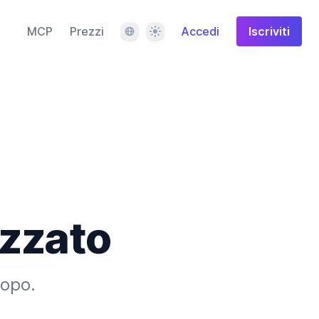
Lingua
Tema
MCP
Prezzi
Accedi
Iscriviti
izzato
copo.