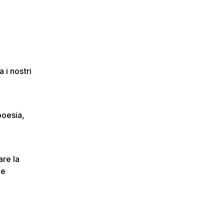
 i nostri
poesia,
are la
 e