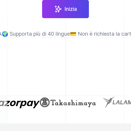
Inizia
A
🌍
Supporta più di 40 lingue
💳
Non è richiesta la car