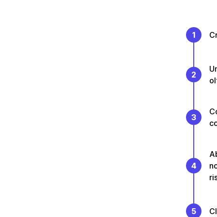
1
Cr
Un
2
ol
Co
3
co
Ab
4
no
ri
5
Cl