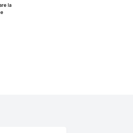
are la
 e