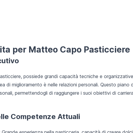
ita per Matteo Capo Pasticciere
cutivo
pasticciere, possiede grandi capacità tecniche e organizzativ
rea di miglioramento è nelle relazioni personali. Questo piano d
onali, permettendogli di raggiungere i suoi obiettivi di carrie
elle Competenze Attuali
:
Grande esperienza nella pasticceria, capacità di creare dolci d