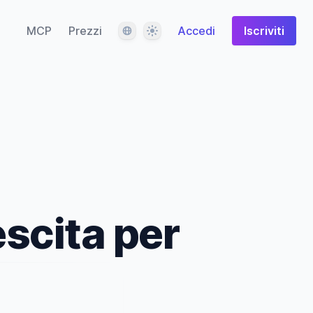
Lingua
Tema
MCP
Prezzi
Accedi
Iscriviti
escita per