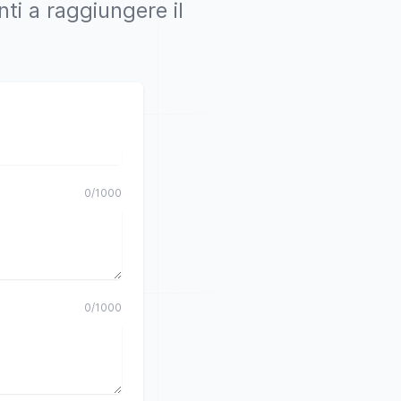
ti a raggiungere il
0
/
1000
0
/
1000