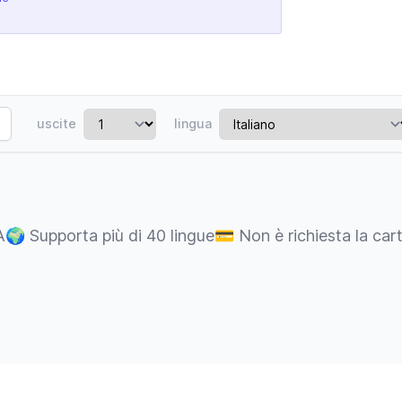
uscite
lingua
A
🌍
Supporta più di 40 lingue
💳
Non è richiesta la car