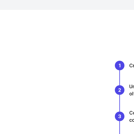
1
Cr
Un
2
ol
Co
3
co