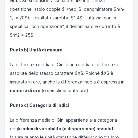
Nota
: Se si considerasse la definizione "senza
\frac{28}
x_j| = 7
{25} =
ripetizione" (solo coppie $i \neq j$, denominatore $n(n-
+ 4 + 4
1.12
+ 5 + 8
1) = 20$), il risultato sarebbe $1.4$. Tuttavia, con la
= 28
specifica "con ripetizione", il denominatore corretto è
$n^2 = 25$.
Punto b) Unità di misura
La differenza media di Gini è una media di differenze
assolute dello stesso carattere $X$. Poiché $X$ è
misurato in ore, anche la differenza media è espressa in
numero di ore
(o semplicemente ore).
Punto c) Categoria di indici
La differenza media di Gini appartiene alla categoria
degli
indici di variabilità (o dispersione) assoluti
.
Misura quanto le unità statistiche differiscono tra loro