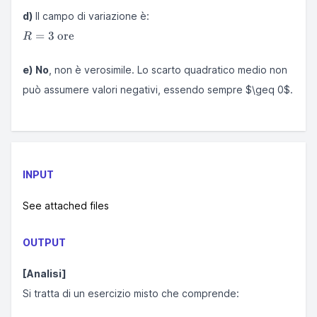
d)
Il campo di variazione è:
R = 3
=
3
ore
R
\text{
ore}
e)
No
, non è verosimile. Lo scarto quadratico medio non
può assumere valori negativi, essendo sempre $\geq 0$.
INPUT
See attached files
OUTPUT
[Analisi]
Si tratta di un esercizio misto che comprende: