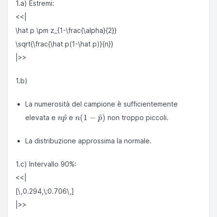
1.a) Estremi:
<<|
\hat p \pm z_{1-\frac{\alpha}{2}}
\sqrt{\frac{\hat p(1-\hat p)}{n}}
|>>
1.b)
La numerosità del campione è sufficientemente
n\hat
n(1-
^
(
1
−
^
)
elevata e
e
non troppo piccoli.
n
p
n
p
p
\hat
p)
La distribuzione approssima la normale.
1.c) Intervallo 90%:
<<|
[\,0.294,\;0.706\,]
|>>