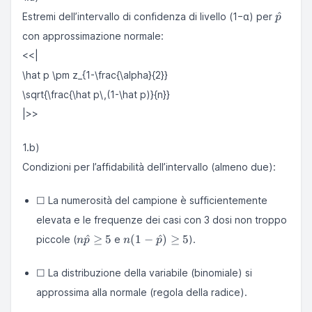
\frac{8}
\hat
{16} =
^
Estremi dell’intervallo di confidenza di livello (1−α) per
p
p
0.5
con approssimazione normale:
<<|
\hat p \pm z_{1-\frac{\alpha}{2}}
\sqrt{\frac{\hat p\,(1-\hat p)}{n}}
|>>
1.b)
Condizioni per l’affidabilità dell’intervallo (almeno due):
☐ La numerosità del campione è sufficientemente
elevata e le frequenze dei casi con 3 dosi non troppo
n\hat
n(1-
^
≥
5
(
1
−
^
)
≥
5
piccole (
e
).
n
p
n
p
p \ge
\hat
5
p)\ge5
☐ La distribuzione della variabile (binomiale) si
approssima alla normale (regola della radice).