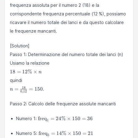
frequenza assoluta per il numero 2 (18) e la
corrispondente frequenza percentuale (12 %), possiamo
ricavare il numero totale dei lanci e da questo calcolare
le frequenze mancanti.
[Solution]
Passo 1: Determinazione del numero totale dei lanci (n)
Usiamo la relazione
18 =
18
=
12%
×
n
12\%
quindi
\times
n =
18
n
=
=
150
.
n
0
,
12
\frac{18}
{0{,}12}
Passo 2: Calcolo delle frequenze assolute mancanti
= 150
\text{freq}_1
freq
=
24%
×
150
=
36
Numero 1:
1
= 24\%
\times 150 =
\text{freq}_5
freq
=
14%
×
150
=
21
Numero 5:
36
5