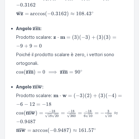
= \frac{-6}
(-4)(3) = 6 -
−
0.3162
{\sqrt{20}\sqrt{18}} =
12 = -6
\widehat{\mathbf{wz}}
∘
wz
\frac{-6}{\sqrt{360}} =
=
arccos
(
−
0.3162
)
≈
108.4
3
= \arccos(-0.3162)
\frac{-6}{6\sqrt{10}} = -
\approx 108.43^\circ
\frac{1}{\sqrt{10}} \approx
\widehat{\mathbf{zm}}
zm
Angolo
:
-0.3162
\mathbf{z}
z
m
⋅
=
(
3
)
(
−
3
)
+
(
3
)
(
3
)
=
Prodotto scalare:
\cdot
−
9
+
9
=
0
\mathbf{m}
= (3)(-3) +
Poiché il prodotto scalare è zero, i vettori sono
(3)(3) = -9
ortogonali.
+ 9 = 0
\cos(\widehat{\mathbf{zm}})
∘
zm
zm
cos
(
)
=
0
⟹
=
9
0
= 0 \implies
\widehat{\mathbf{zm}} =
\widehat{\mathbf{mw}}
mw
Angolo
:
90^\circ
\mathbf{m}
m
w
⋅
=
(
−
3
)
(
2
)
+
(
3
)
(
−
4
)
=
Prodotto scalare:
\cdot
−
6
−
12
=
−
18
\mathbf{w}
\cos(\widehat{\mathbf{mw}})
−
18
−
18
−
18
3
mw
cos
(
)
=
= (-3)(2) +
=
=
=
−
≈
18
20
360
6
10
10
= \frac{-18}
(3)(-4) = -6
−
0.9487
{\sqrt{18}\sqrt{20}} =
- 12 = -18
\widehat{\mathbf{mw}}
∘
mw
\frac{-18}{\sqrt{360}} =
=
arccos
(
−
0.9487
)
≈
161.5
7
= \arccos(-0.9487)
\frac{-18}{6\sqrt{10}} = -