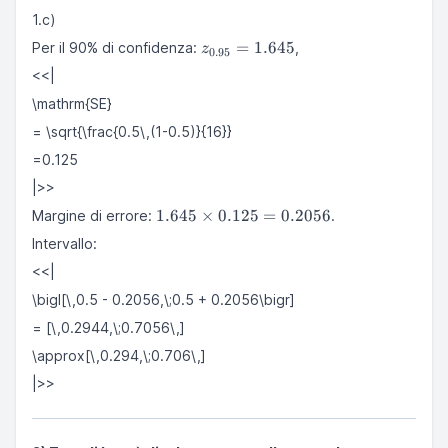
1.c)
z_{0.95}=1.645
=
1.645
Per il 90% di confidenza:
,
z
0.95
<<|
\mathrm{SE}
= \sqrt{\frac{0.5\,(1-0.5)}{16}}
=0.125
|>>
1.645
1.645
×
0.125
=
0.2056
Margine di errore:
.
\times
Intervallo:
0.125
=
<<|
0.2056
\bigl[\,0.5 - 0.2056,\;0.5 + 0.2056\bigr]
= [\,0.2944,\;0.7056\,]
\approx[\,0.294,\;0.706\,]
|>>