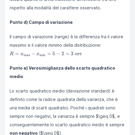
rispetto alla modalità del carattere osservato.
Punto d) Campo di variazione
Il campo di variazione (range) è la differenza tra il valore
massimo e il valore minimo della distribuzione:
R =
=
−
=
5
−
2
=
3
ore
R
x
x
m
a
x
m
i
n
x_{\max}
-
Punto e) Verosimiglianza dello scarto quadratico
x_{\min}
= 5 - 2 =
medio
3 \text{
ore}
Lo scarto quadratico medio (deviazione standard) è
definito come la radice quadrata della varianza, che è
una media di scarti quadratici. Poiché i quadrati sono
sempre non negativi, la varianza è sempre $\geq 0$, e
conseguentemente lo scarto quadratico medio è sempre
non negativo
($\geq 0$).