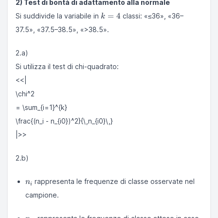
2) Test di bontà di adattamento alla normale
k
=
4
Si suddivide la variabile in
classi: «≤36», «36–
k
=
37.5», «37.5–38.5», «>38.5».
4
2.a)
Si utilizza il test di chi-quadrato:
<<|
\chi^2
= \sum_{i=1}^{k}
\frac{(n_i - n_{i0})^2}{\,n_{i0}\,}
|>>
2.b)
n_i
rappresenta le frequenze di classe osservate nel
n
i
campione.
n_{i0}
H_0