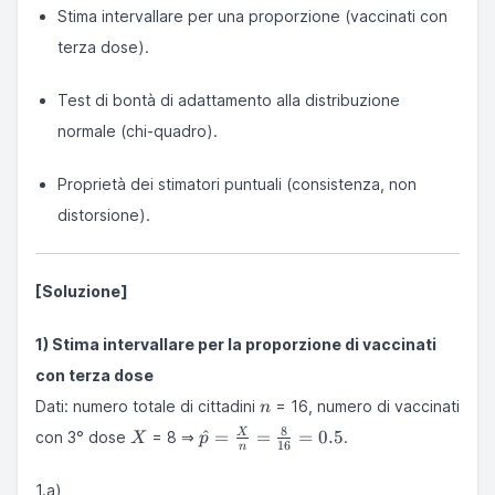
Stima intervallare per una proporzione (vaccinati con
terza dose).
Test di bontà di adattamento alla distribuzione
normale (chi-quadro).
Proprietà dei stimatori puntuali (consistenza, non
distorsione).
[Soluzione]
1) Stima intervallare per la proporzione di vaccinati
con terza dose
n
Dati: numero totale di cittadini
= 16, numero di vaccinati
n
X
\hat p =
8
^
=
=
=
0.5
X
con 3° dose
= 8 ⇒
.
X
p
16
n
\frac{X}
{n} =
1.a)