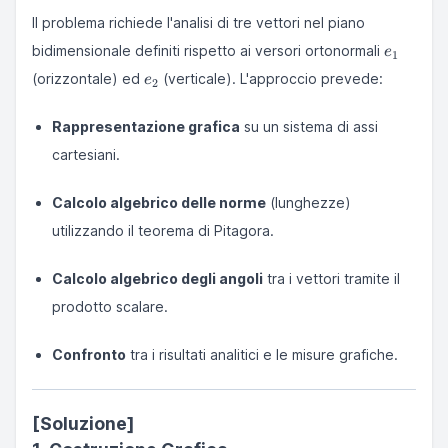
Il problema richiede l'analisi di tre vettori nel piano
e_1
bidimensionale definiti rispetto ai versori ortonormali
e
1
e_2
(orizzontale) ed
(verticale). L'approccio prevede:
e
2
Rappresentazione grafica
su un sistema di assi
cartesiani.
Calcolo algebrico delle norme
(lunghezze)
utilizzando il teorema di Pitagora.
Calcolo algebrico degli angoli
tra i vettori tramite il
prodotto scalare.
Confronto
tra i risultati analitici e le misure grafiche.
[Soluzione]