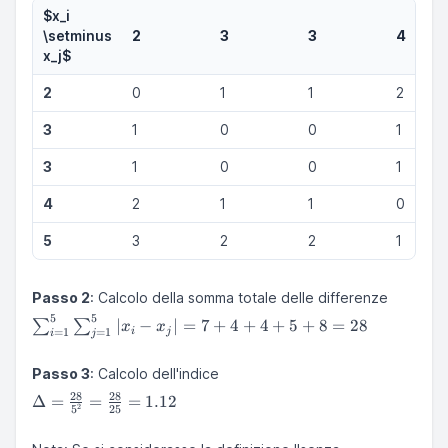
$x_i
\setminus
2
3
3
4
x_j$
2
0
1
1
2
3
1
0
0
1
3
1
0
0
1
4
2
1
1
0
5
3
2
2
1
Passo 2
: Calcolo della somma totale delle differenze
5
5
\sum_{i
∣
−
∣
=
7
+
4
+
4
+
5
+
8
=
28
∑
∑
x
x
=
1
=
1
i
j
i
j
=
1}^{5}
Passo 3
: Calcolo dell'indice
\sum_{j
\Delta =
28
28
=
Δ
=
=
=
1.12
2
5
25
\frac{28}
1}^{5}
{5^2} =
|x_i -