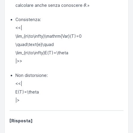
\theta
calcolare anche senza conoscere
.»
θ
Consistenza:
<<|
\lim_{n\to\infty}\mathrm{Var}(T)=0
\quad\text{e}\quad
\lim_{n\to\infty}E(T)=\theta
|>>
Non distorsione:
<<|
E(T)=\theta
|>
[Risposta]