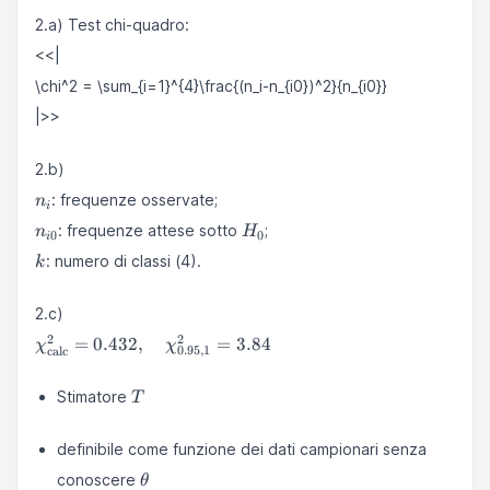
2.a) Test chi-quadro:
<<|
\chi^2 = \sum_{i=1}^{4}\frac{(n_i-n_{i0})^2}{n_{i0}}
|>>
2.b)
n_i
: frequenze osservate;
n
i
n_{i0}
H_0
: frequenze attese sotto
;
n
H
0
0
i
k
: numero di classi (4).
k
2.c)
\chi^2_{\mathrm{calc}}=0.432,\quad
2
2
=
0.432
,
=
3.84
χ
χ
0.95
,
1
calc
\chi^2_{0.95,1}=3.84
T
Stimatore
T
definibile come funzione dei dati campionari senza
\theta
conoscere
θ