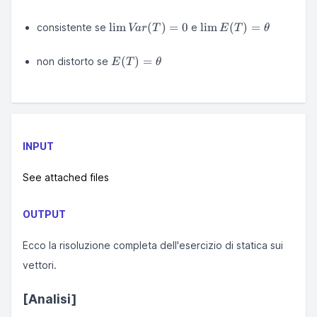
\lim
\lim
lim
(
)
=
0
lim
(
)
=
consistente se
e
Va
r
T
E
T
θ
Var(T)=0
E(T)=\theta
E(T)=\theta
(
)
=
non distorto se
E
T
θ
INPUT
See attached files
OUTPUT
Ecco la risoluzione completa dell'esercizio di statica sui
vettori.
[Analisi]