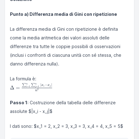
Punto a) Differenza media di Gini con ripetizione
La differenza media di Gini con ripetizione è definita
come la media aritmetica dei valori assoluti delle
differenze tra tutte le coppie possibili di osservazioni
(inclusi i confronti di ciascuna unità con sé stessa, che
danno differenza nulla).
La formula è:
n
n
∣
−
∣
∑
∑
\Delta =
x
x
Δ
=
i
j
=
1
=
1
i
j
2
n
\frac{\sum_{i
= 1}^{n}
Passo 1
: Costruzione della tabella delle differenze
\sum_{j =
1}^{n} |x_i -
assolute $|x_i - x_j|$
x_j|}{n^2}
I dati sono: $x_1 = 2, x_2 = 3, x_3 = 3, x_4 = 4, x_5 = 5$