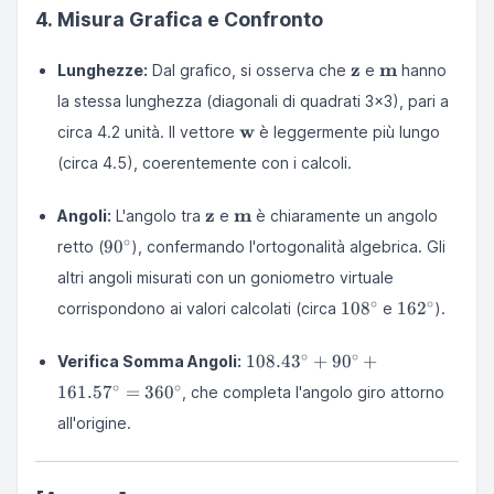
\approx 161.57^\circ
\frac{3}{\sqrt{10}} \approx
4. Misura Grafica e Confronto
-0.9487
\mathbf{z}
\mathbf{m}
z
m
Lunghezze:
Dal grafico, si osserva che
e
hanno
la stessa lunghezza (diagonali di quadrati 3x3), pari a
\mathbf{w}
w
circa 4.2 unità. Il vettore
è leggermente più lungo
(circa 4.5), coerentemente con i calcoli.
\mathbf{z}
\mathbf{m}
z
m
Angoli:
L'angolo tra
e
è chiaramente un angolo
90^\circ
∘
9
0
retto (
), confermando l'ortogonalità algebrica. Gli
altri angoli misurati con un goniometro virtuale
108^\circ
162^\circ
∘
∘
10
8
16
2
corrispondono ai valori calcolati (circa
e
).
108.43^\circ
∘
∘
108.4
3
+
9
0
+
Verifica Somma Angoli:
+ 90^\circ
∘
∘
161.5
7
=
36
0
, che completa l'angolo giro attorno
+
161.57^\circ
all'origine.
= 360^\circ