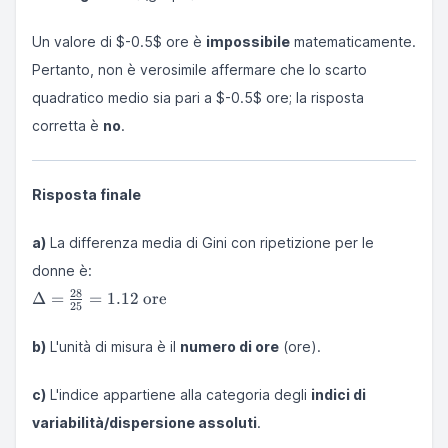
Un valore di $-0.5$ ore è
impossibile
matematicamente.
Pertanto, non è verosimile affermare che lo scarto
quadratico medio sia pari a $-0.5$ ore; la risposta
corretta è
no
.
Risposta finale
a)
La differenza media di Gini con ripetizione per le
donne è:
\Delta =
28
Δ
=
=
1.12
ore
25
\frac{28}
{25} =
b)
L'unità di misura è il
numero di ore
(ore).
1.12
\text{
ore}
c)
L'indice appartiene alla categoria degli
indici di
variabilità/dispersione assoluti
.