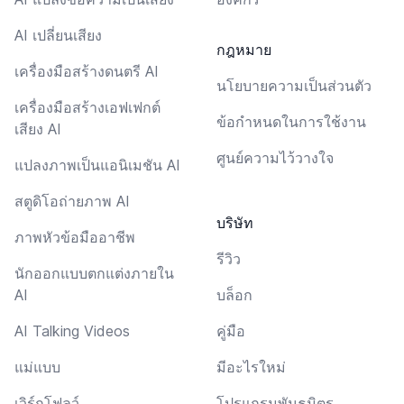
AI เปลี่ยนเสียง
กฎหมาย
เครื่องมือสร้างดนตรี AI
นโยบายความเป็นส่วนตัว
เครื่องมือสร้างเอฟเฟกต์
ข้อกำหนดในการใช้งาน
เสียง AI
ศูนย์ความไว้วางใจ
แปลงภาพเป็นแอนิเมชัน AI
สตูดิโอถ่ายภาพ AI
บริษัท
ภาพหัวข้อมืออาชีพ
รีวิว
นักออกแบบตกแต่งภายใน
AI
บล็อก
AI Talking Videos
คู่มือ
แม่แบบ
มีอะไรใหม่
เวิร์กโฟลว์
โปรแกรมพันธมิตร