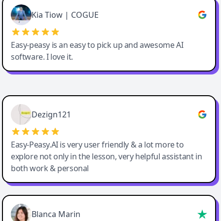
Great service, Best AI tool
Kia Tiow | COGUE
Easy-peasy is an easy to pick up and awesome AI
software. I love it.
Easy-Peasy AI
Dezign121
Easy-Peasy.AI is very user friendly & a lot more to
explore not only in the lesson, very helpful assistant in
both work & personal
Blanca Marin