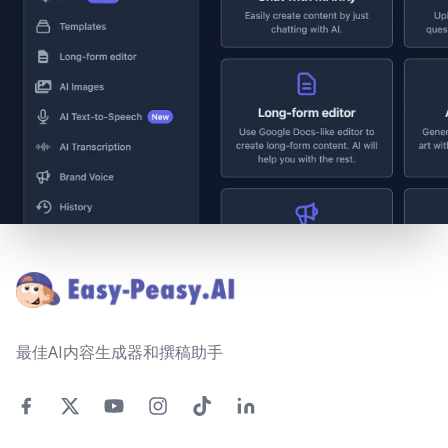
Footer
最佳AI内容生成器和撰稿助手