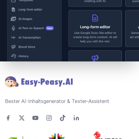
Footer
Bester AI-Inhaltsgenerator & Texter-Assistent