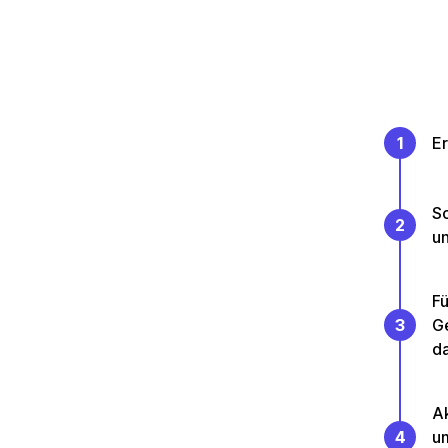
1
Er
So
2
un
Fü
3
Ge
da
Ak
4
u