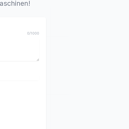
maschinen!
0
/
1000