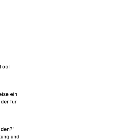
Tool
eise ein
der für
nden?'
tung und