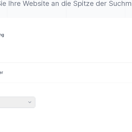
ie Ihre Website an die Spitze der Such
ng
er
nden