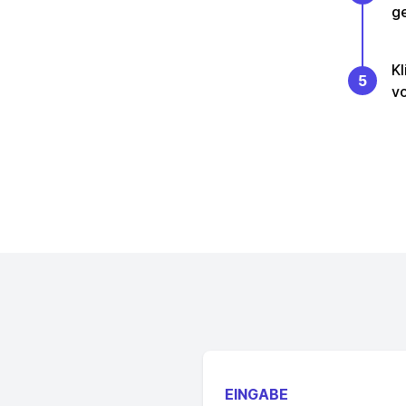
g
Kl
5
vo
EINGABE