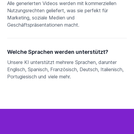
Alle generierten Videos werden mit kommerziellen
Nutzungsrechten geliefert, was sie perfekt für
Marketing, soziale Medien und
Geschäftspräsentationen macht.
Welche Sprachen werden unterstützt?
Unsere KI unterstützt mehrere Sprachen, darunter
Englisch, Spanisch, Französisch, Deutsch, Italienisch,
Portugiesisch und viele mehr.