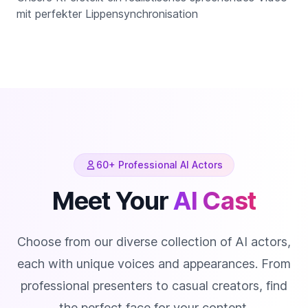
mit perfekter Lippensynchronisation
60+ Professional AI Actors
Meet Your
AI Cast
Choose from our diverse collection of AI actors,
each with unique voices and appearances. From
professional presenters to casual creators, find
the perfect face for your content.