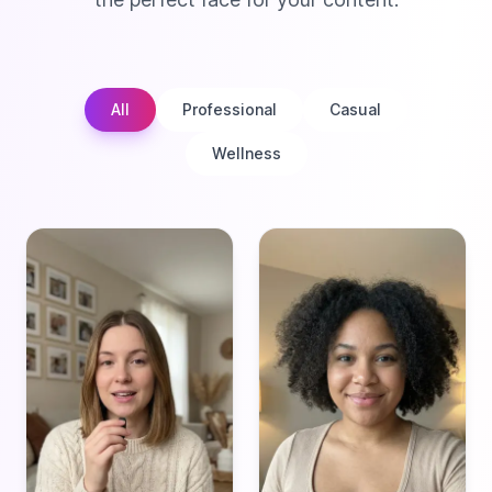
All
Professional
Casual
Wellness