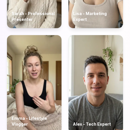
Sarah - Professional
Lisa - Marketing
Presenter
Expert
Emma - Lifestyle
Vlogger
Alex - Tech Expert