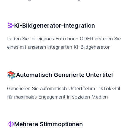
KI-Bildgenerator-Integration
Laden Sie Ihr eigenes Foto hoch ODER erstellen Sie
eines mit unserem integrierten KI-Bildgenerator
📚
Automatisch Generierte Untertitel
Generieren Sie automatisch Untertitel im TikTok-Stil
für maximales Engagement in sozialen Medien
Mehrere Stimmoptionen