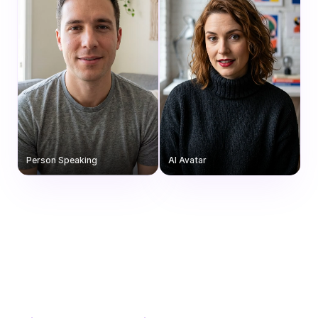
Person Speaking
AI Avatar