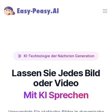
Ope
KI-Technologie der Nächsten Generation
Lassen Sie Jedes Bild
oder Video
Mit KI Sprechen
Verwandeln Sie statische Bilder in dynamische