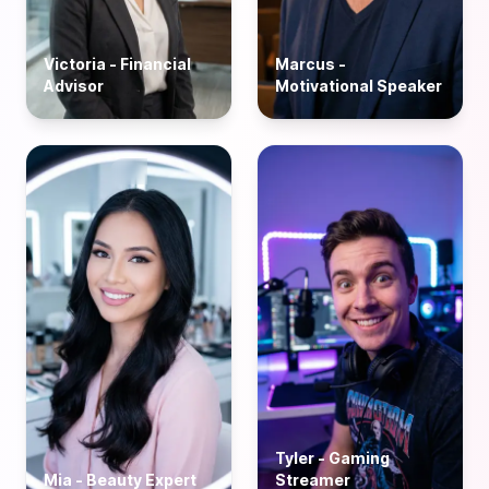
Victoria - Financial
Marcus -
Advisor
Motivational Speaker
Tyler - Gaming
Mia - Beauty Expert
Streamer