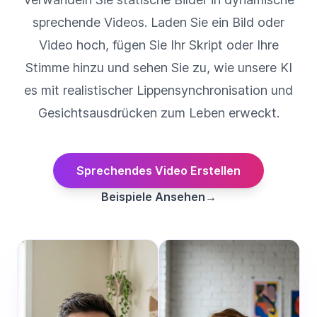
sprechende Videos. Laden Sie ein Bild oder
Video hoch, fügen Sie Ihr Skript oder Ihre
Stimme hinzu und sehen Sie zu, wie unsere KI
es mit realistischer Lippensynchronisation und
Gesichtsausdrücken zum Leben erweckt.
Sprechendes Video Erstellen
Beispiele Ansehen
→