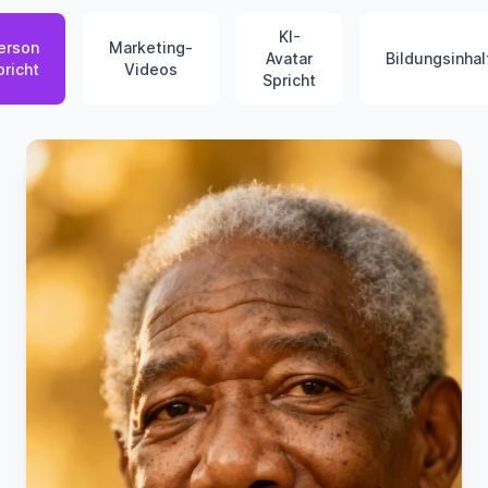
KI-
erson
Marketing-
Avatar
Bildungsinhal
pricht
Videos
Spricht