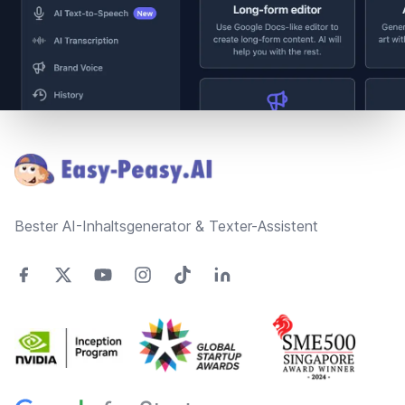
Footer
Bester AI-Inhaltsgenerator & Texter-Assistent