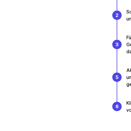
So
2
un
Fü
3
Ge
da
Ak
5
u
g
Kl
6
vo