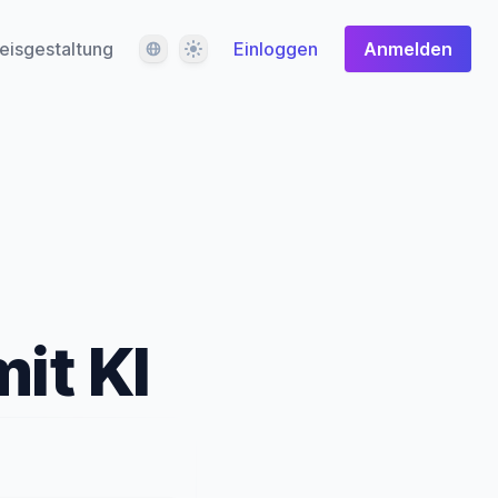
Sprache
Design
eisgestaltung
Einloggen
Anmelden
it KI