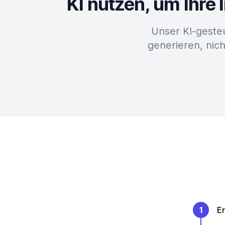
KI nutzen, um Ihre
Unser KI-geste
generieren, nich
1
Er