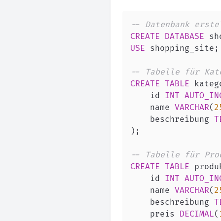
-- Datenbank erste
CREATE
DATABASE
 sh
USE
 shopping_site
;
-- Tabelle für Kat
CREATE
TABLE
 kateg
    id 
INT
AUTO_IN
    name 
VARCHAR
(
2
    beschreibung 
T
)
;
-- Tabelle für Pro
CREATE
TABLE
 produ
    id 
INT
AUTO_IN
    name 
VARCHAR
(
2
    beschreibung 
T
    preis 
DECIMAL
(