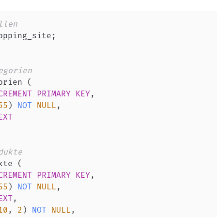
llen  
opping_site
;
egorien  
orien 
(
CREMENT
PRIMARY
KEY
,
55
)
NOT
NULL
,
EXT
dukte  
kte 
(
CREMENT
PRIMARY
KEY
,
55
)
NOT
NULL
,
EXT
,
10
,
2
)
NOT
NULL
,