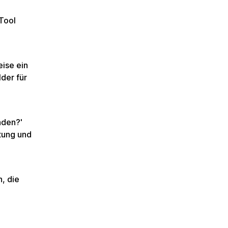
Tool
eise ein
der für
nden?'
tung und
, die