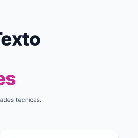
Texto
es
dades técnicas.