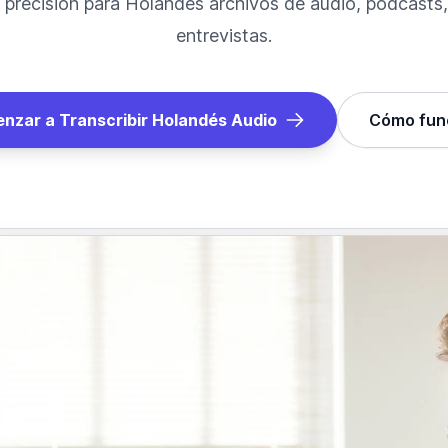
 precisión para
Holandés
archivos de audio, podcasts,
entrevistas.
nzar a Transcribir
Holandés
Audio
Cómo fun