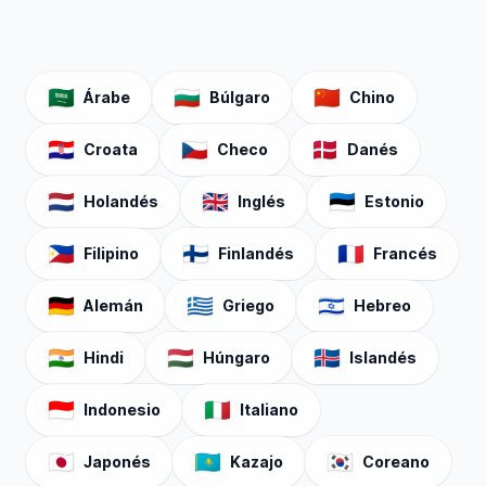
🇸🇦
🇧🇬
🇨🇳
Árabe
Búlgaro
Chino
🇭🇷
🇨🇿
🇩🇰
Croata
Checo
Danés
🇳🇱
🇬🇧
🇪🇪
Holandés
Inglés
Estonio
🇵🇭
🇫🇮
🇫🇷
Filipino
Finlandés
Francés
🇩🇪
🇬🇷
🇮🇱
Alemán
Griego
Hebreo
🇮🇳
🇭🇺
🇮🇸
Hindi
Húngaro
Islandés
🇮🇩
🇮🇹
Indonesio
Italiano
🇯🇵
🇰🇿
🇰🇷
Japonés
Kazajo
Coreano