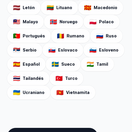
🇱🇻
🇱🇹
🇲🇰
Letón
Lituano
Macedonio
🇲🇾
🇳🇴
🇵🇱
Malayo
Noruego
Polaco
🇵🇹
🇷🇴
🇷🇺
Portugués
Rumano
Ruso
🇷🇸
🇸🇰
🇸🇮
Serbio
Eslovaco
Esloveno
🇪🇸
🇸🇪
🇮🇳
Español
Sueco
Tamil
🇹🇭
🇹🇷
Tailandés
Turco
🇺🇦
🇻🇳
Ucraniano
Vietnamita