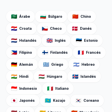
🇸🇦
🇧🇬
🇨🇳
Árabe
Búlgaro
Chino
🇭🇷
🇨🇿
🇩🇰
Croata
Checo
Danés
🇳🇱
🇬🇧
🇪🇪
Holandés
Inglés
Estonio
🇵🇭
🇫🇮
🇫🇷
Filipino
Finlandés
Francés
🇩🇪
🇬🇷
🇮🇱
Alemán
Griego
Hebreo
🇮🇳
🇭🇺
🇮🇸
Hindi
Húngaro
Islandés
🇮🇩
🇮🇹
Indonesio
Italiano
🇯🇵
🇰🇿
🇰🇷
Japonés
Kazajo
Coreano