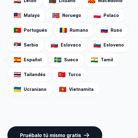
🇱🇻
🇱🇹
🇲🇰
Letón
Lituano
Macedonio
🇲🇾
🇳🇴
🇵🇱
Malayo
Noruego
Polaco
🇵🇹
🇷🇴
🇷🇺
Portugués
Rumano
Ruso
🇷🇸
🇸🇰
🇸🇮
Serbio
Eslovaco
Esloveno
🇪🇸
🇸🇪
🇮🇳
Español
Sueco
Tamil
🇹🇭
🇹🇷
Tailandés
Turco
🇺🇦
🇻🇳
Ucraniano
Vietnamita
Pruébalo tú mismo gratis