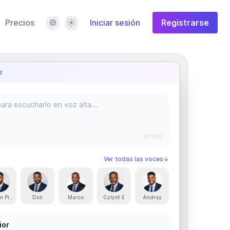
Idioma
Tema
Precios
Iniciar sesión
Registrarse
z
0
/1000
Ver todas las voces
↓
n Pickens
Dan
Marco
Cylynt E
Andray
ior