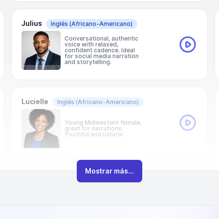
Julius
Inglés
(Africano-Americano)
Conversational, authentic
voice with relaxed,
confident cadence. Ideal
for social media narration
and storytelling.
Lucielle
Inglés
(Africano-Americano)
Young Midwestern female,
great for narrations.
Youthful and natural.
Mostrar más...