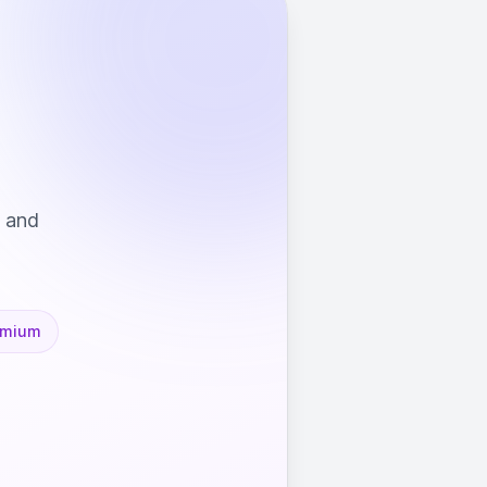
s and
emium