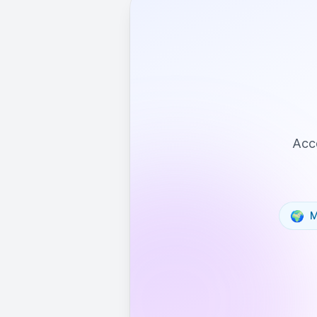
Acce
🌍
M