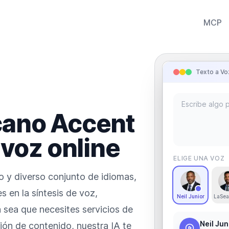
MCP
Texto a Vo
cano
Accent
 voz online
ELIGE UNA VOZ
o y diverso conjunto de idiomas,
s en la síntesis de voz,
Neil Junior
LaSea
 sea que necesites servicios de
Neil Jun
ción de contenido, nuestra IA te