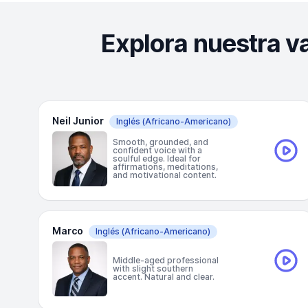
Explora nuestra v
Neil Junior
Inglés
(Africano-Americano)
Smooth, grounded, and
confident voice with a
soulful edge. Ideal for
affirmations, meditations,
and motivational content.
Marco
Inglés
(Africano-Americano)
Middle-aged professional
with slight southern
accent. Natural and clear.