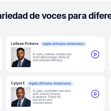
ariedad de voces para difer
LaSean Pickens
Inglés
(Africano-Americano)
A calm, mellow-toned man
from Mississippi. Natural
and relaxed delivery.
Cylynt E
Inglés
(Africano-Americano)
A calm, confident narrator
with a loud, boomy
presence. Great for
narration and
conversation.