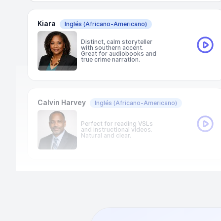
Kiara
Inglés
(Africano-Americano)
Distinct, calm storyteller
with southern accent.
Great for audiobooks and
true crime narration.
Calvin Harvey
Inglés
(Africano-Americano)
Perfect for reading VSLs
and instructional videos.
Natural and clear.