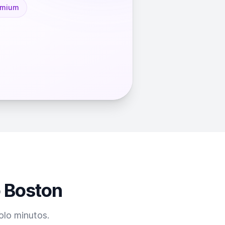
emium
o Boston
olo minutos.