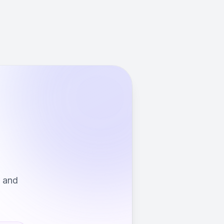
s and