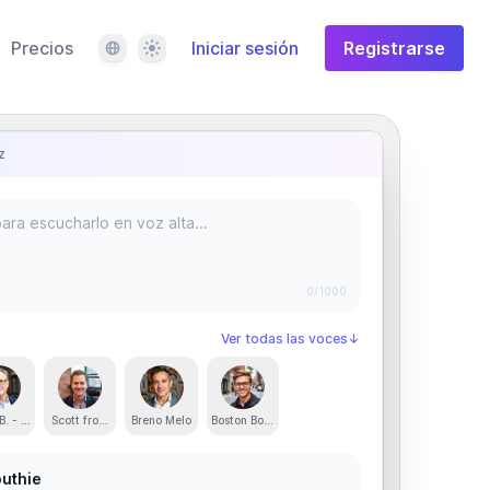
Idioma
Tema
Precios
Iniciar sesión
Registrarse
z
0
/1000
Ver todas las voces
↓
 B. - Conversational Boston Accent
Scott from Boston - Warm and Purposeful
Breno Melo
Boston Bob - Wicked - Pissah
outhie