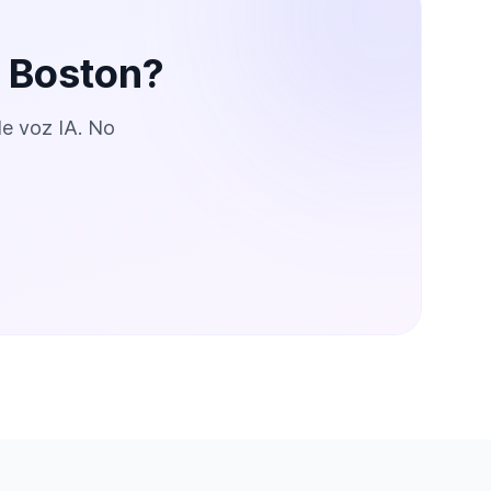
o Boston?
de voz IA. No