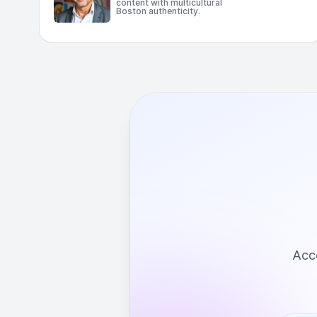
content with multicultural
Boston authenticity.
Acce