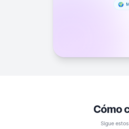
🌍
M
Cómo cr
Sigue estos