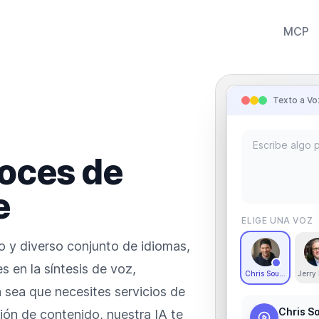
MCP
Texto a Vo
oces de
e
ELIGE UNA VOZ
o y diverso conjunto de idiomas,
s en la síntesis de voz,
Chris Southie
Jerry
 sea que necesites servicios de
Chris S
ción de contenido, nuestra IA te