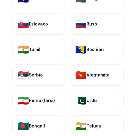
🇸🇰
🇷🇺
Eslovaco
Ruso
🇮🇳
🇧🇦
Tamil
Bosnian
🇷🇸
🇻🇳
Serbio
Vietnamita
🇮🇷
🇵🇰
Persa (farsi)
Urdu
🇧🇩
🇮🇳
Bengalí
Telugu