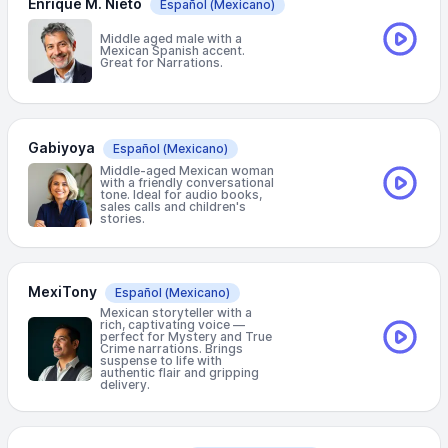
Enrique M. Nieto
Español
(Mexicano)
Middle aged male with a
Mexican Spanish accent.
Great for Narrations.
Gabiyoya
Español
(Mexicano)
Middle-aged Mexican woman
with a friendly conversational
tone. Ideal for audio books,
sales calls and children's
stories.
MexiTony
Español
(Mexicano)
Mexican storyteller with a
rich, captivating voice —
perfect for Mystery and True
Crime narrations. Brings
suspense to life with
authentic flair and gripping
delivery.