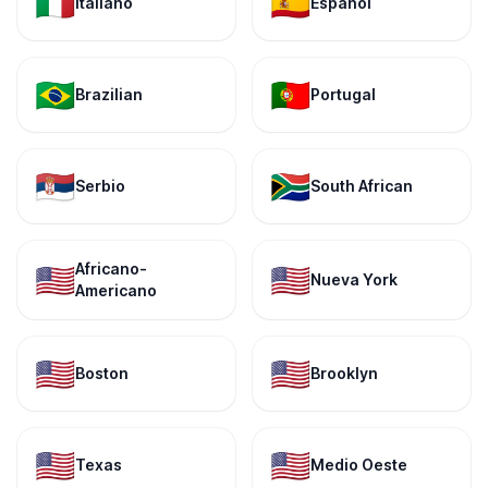
🇮🇹
🇪🇸
Italiano
Español
🇧🇷
🇵🇹
Brazilian
Portugal
🇷🇸
🇿🇦
Serbio
South African
Africano-
🇺🇸
🇺🇸
Nueva York
Americano
🇺🇸
🇺🇸
Boston
Brooklyn
🇺🇸
🇺🇸
Texas
Medio Oeste