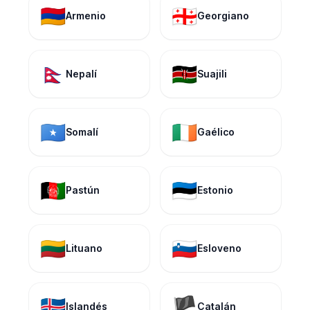
🇦🇲
🇬🇪
Armenio
Georgiano
🇳🇵
🇰🇪
Nepalí
Suajili
🇸🇴
🇮🇪
Somalí
Gaélico
🇦🇫
🇪🇪
Pastún
Estonio
🇱🇹
🇸🇮
Lituano
Esloveno
🇮🇸
🏴
Islandés
Catalán