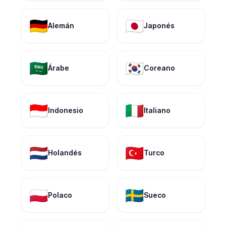
🇩🇪
🇯🇵
Alemán
Japonés
🇸🇦
🇰🇷
Árabe
Coreano
🇮🇩
🇮🇹
Indonesio
Italiano
🇳🇱
🇹🇷
Holandés
Turco
🇵🇱
🇸🇪
Polaco
Sueco