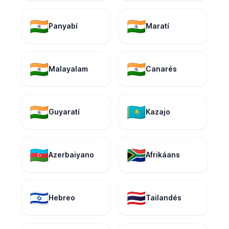
🇮🇳
🇮🇳
Panyabí
Maratí
🇮🇳
🇮🇳
Malayalam
Canarés
🇮🇳
🇰🇿
Guyaratí
Kazajo
🇦🇿
🇿🇦
Azerbaiyano
Afrikáans
🇮🇱
🇹🇭
Hebreo
Tailandés