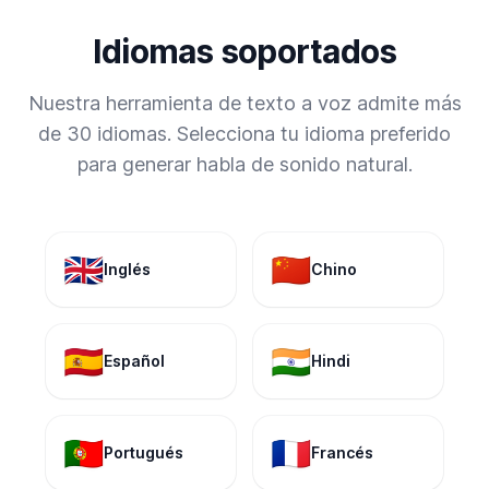
Idiomas soportados
Nuestra herramienta de texto a voz admite más
de 30 idiomas. Selecciona tu idioma preferido
para generar habla de sonido natural.
🇬🇧
🇨🇳
Inglés
Chino
🇪🇸
🇮🇳
Español
Hindi
🇵🇹
🇫🇷
Portugués
Francés