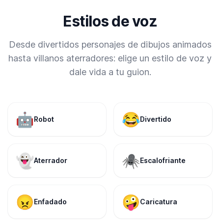
Estilos de voz
Desde divertidos personajes de dibujos animados
hasta villanos aterradores: elige un estilo de voz y
dale vida a tu guion.
🤖
😂
Robot
Divertido
👻
🕷️
Aterrador
Escalofriante
😠
🤪
Enfadado
Caricatura