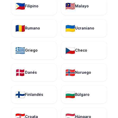
🇵🇭
🇲🇾
Filipino
Malayo
🇷🇴
🇺🇦
Rumano
Ucraniano
🇬🇷
🇨🇿
Griego
Checo
🇩🇰
🇳🇴
Danés
Noruego
🇫🇮
🇧🇬
Finlandés
Búlgaro
🇭🇷
🇭🇺
Croata
Húngaro