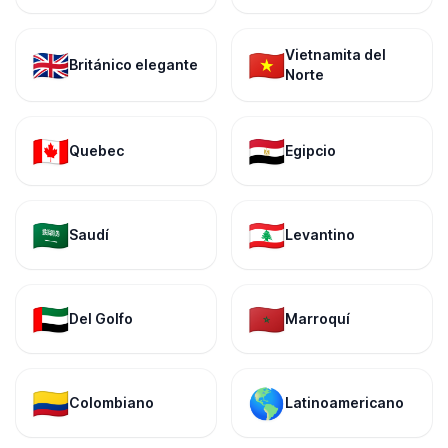
Vietnamita del
🇬🇧
🇻🇳
Británico elegante
Norte
🇨🇦
🇪🇬
Quebec
Egipcio
🇸🇦
🇱🇧
Saudí
Levantino
🇦🇪
🇲🇦
Del Golfo
Marroquí
🇨🇴
🌎
Colombiano
Latinoamericano