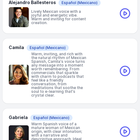
Alejandro Ballesteros
Español
(Mexicano)
Lively Mexican voice with a
joyful and energetic vibe.
Warm and inviting for content
creation.
Camila
Español
(Mexicano)
Warm, inviting, and rich with
the natural rhythm of Mexican
Spanish, Camila's voice turns
any message into a moment
worth remembering. From
commercials that sparkle
with charm to podcasts that
feel like a friendly
conversation, from
meditations that soothe the
soul to e-learning that's
crystal clear.
Gabriela
Español
(Mexicano)
Warm Spanish voice of a
mature woman of Mexican
origin, with clear intonation;
with a narrative and
descriptive approach. Ideal