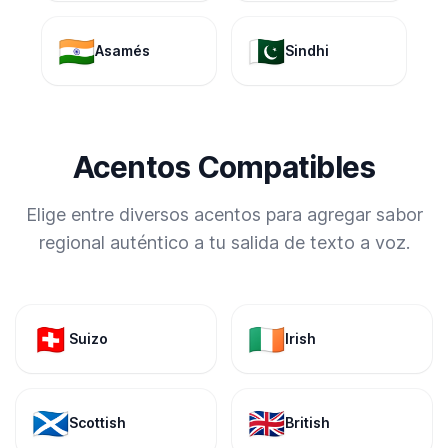
🇮🇳
🇵🇰
Asamés
Sindhi
Acentos Compatibles
Elige entre diversos acentos para agregar sabor
regional auténtico a tu salida de texto a voz.
🇨🇭
🇮🇪
Suizo
Irish
🏴󠁧󠁢󠁳󠁣󠁴󠁿
🇬🇧
Scottish
British