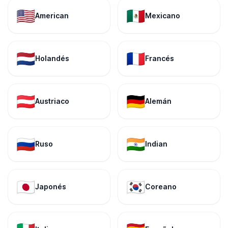
🇺🇸
🇲🇽
American
Mexicano
🇳🇱
🇫🇷
Holandés
Francés
🇦🇹
🇩🇪
Austriaco
Alemán
🇷🇺
🇮🇳
Ruso
Indian
🇯🇵
🇰🇷
Japonés
Coreano