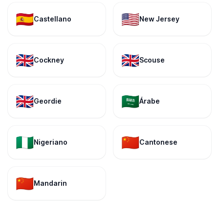
🇪🇸
🇺🇸
Castellano
New Jersey
🇬🇧
🇬🇧
Cockney
Scouse
🇬🇧
🇸🇦
Geordie
Árabe
🇳🇬
🇨🇳
Nigeriano
Cantonese
🇨🇳
Mandarin