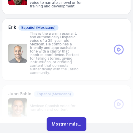
voice to narrate a novel or for
training and development.
Erik
Español
(Mexicano)
This is the warm, resonant,
and authentically Hispanic
voice of a 35-year-old
Mexican. He combines a
friendly and approachable
tone with a clarity that
inspires confidence. Perfect
for telling stories, giving
instructions, or creating
content that connects
authentically with the Latino
community.
Juan Pablo
Español
(Mexicano)
Mexican Spanish voice for
narration and content.
Mostrar más...