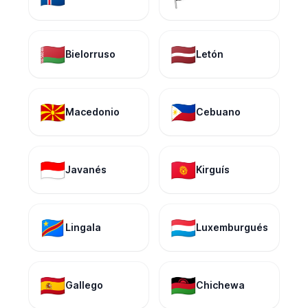
🇧🇾
🇱🇻
Bielorruso
Letón
🇲🇰
🇵🇭
Macedonio
Cebuano
🇮🇩
🇰🇬
Javanés
Kirguís
🇨🇩
🇱🇺
Lingala
Luxemburgués
🇪🇸
🇲🇼
Gallego
Chichewa