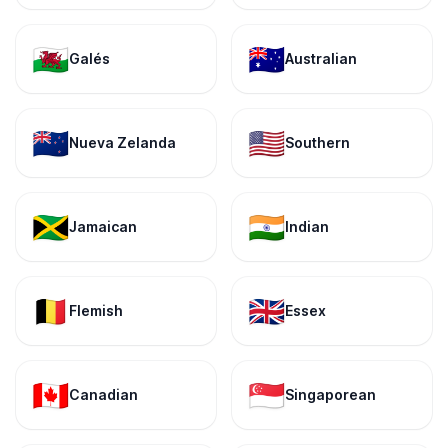
🏴󠁧󠁢󠁷󠁬󠁳󠁿
🇦🇺
Galés
Australian
🇳🇿
🇺🇸
Nueva Zelanda
Southern
🇯🇲
🇮🇳
Jamaican
Indian
🇧🇪
🇬🇧
Flemish
Essex
🇨🇦
🇸🇬
Canadian
Singaporean