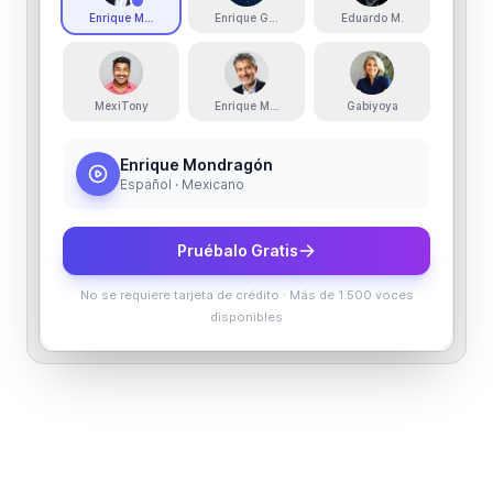
Enrique Mondragón
Enrique González
Eduardo M.
MexiTony
Enrique M. Nieto
Gabiyoya
Enrique Mondragón
Español · Mexicano
Pruébalo Gratis
No se requiere tarjeta de crédito
·
Más de 1.500 voces
disponibles