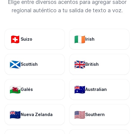
Elige entre diversos acentos para agregar sabor
regional auténtico a tu salida de texto a voz.
🇨🇭
🇮🇪
Suizo
Irish
🏴󠁧󠁢󠁳󠁣󠁴󠁿
🇬🇧
Scottish
British
🏴󠁧󠁢󠁷󠁬󠁳󠁿
🇦🇺
Galés
Australian
🇳🇿
🇺🇸
Nueva Zelanda
Southern