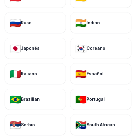
🇷🇺
🇮🇳
Ruso
Indian
🇯🇵
🇰🇷
Japonés
Coreano
🇮🇹
🇪🇸
Italiano
Español
🇧🇷
🇵🇹
Brazilian
Portugal
🇷🇸
🇿🇦
Serbio
South African