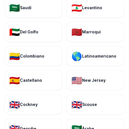
🇸🇦
🇱🇧
Saudí
Levantino
🇦🇪
🇲🇦
Del Golfo
Marroquí
🇨🇴
🌎
Colombiano
Latinoamericano
🇪🇸
🇺🇸
Castellano
New Jersey
🇬🇧
🇬🇧
Cockney
Scouse
🇬🇧
🇸🇦
Geordie
Árabe