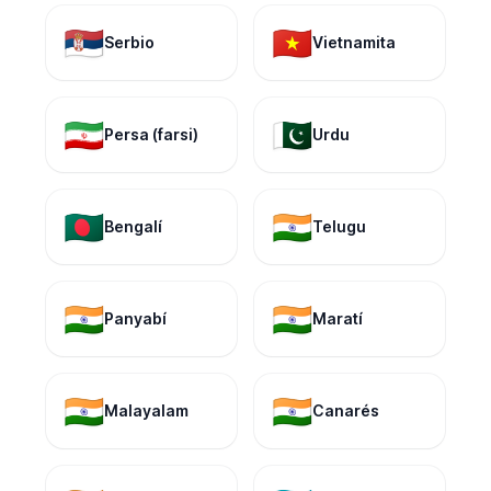
🇷🇸
🇻🇳
Serbio
Vietnamita
🇮🇷
🇵🇰
Persa (farsi)
Urdu
🇧🇩
🇮🇳
Bengalí
Telugu
🇮🇳
🇮🇳
Panyabí
Maratí
🇮🇳
🇮🇳
Malayalam
Canarés