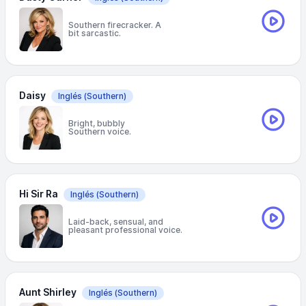
Southern firecracker. A
bit sarcastic.
Daisy
Inglés
(Southern)
Bright, bubbly
Southern voice.
Hi Sir Ra
Inglés
(Southern)
Laid-back, sensual, and
pleasant professional voice.
Aunt Shirley
Inglés
(Southern)