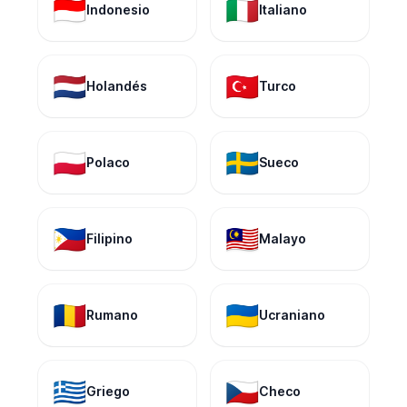
🇮🇩
🇮🇹
Indonesio
Italiano
🇳🇱
🇹🇷
Holandés
Turco
🇵🇱
🇸🇪
Polaco
Sueco
🇵🇭
🇲🇾
Filipino
Malayo
🇷🇴
🇺🇦
Rumano
Ucraniano
🇬🇷
🇨🇿
Griego
Checo