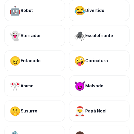
🤖
😂
Robot
Divertido
👻
🕷️
Aterrador
Escalofriante
😠
🤪
Enfadado
Caricatura
🎌
😈
Anime
Malvado
🤫
🎅
Susurro
Papá Noel