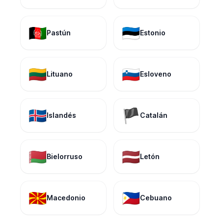
🇦🇫
🇪🇪
Pastún
Estonio
🇱🇹
🇸🇮
Lituano
Esloveno
🇮🇸
🏴
Islandés
Catalán
🇧🇾
🇱🇻
Bielorruso
Letón
🇲🇰
🇵🇭
Macedonio
Cebuano