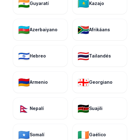
🇮🇳
🇰🇿
Guyaratí
Kazajo
🇦🇿
🇿🇦
Azerbaiyano
Afrikáans
🇮🇱
🇹🇭
Hebreo
Tailandés
🇦🇲
🇬🇪
Armenio
Georgiano
🇳🇵
🇰🇪
Nepalí
Suajili
🇸🇴
🇮🇪
Somalí
Gaélico