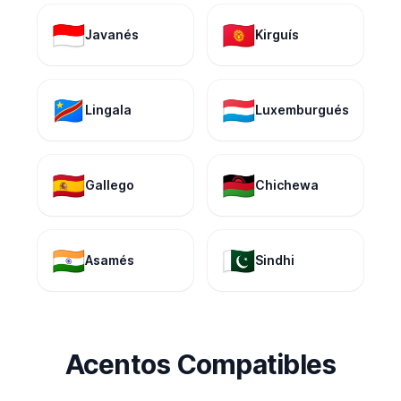
🇮🇩
🇰🇬
Javanés
Kirguís
🇨🇩
🇱🇺
Lingala
Luxemburgués
🇪🇸
🇲🇼
Gallego
Chichewa
🇮🇳
🇵🇰
Asamés
Sindhi
Acentos Compatibles