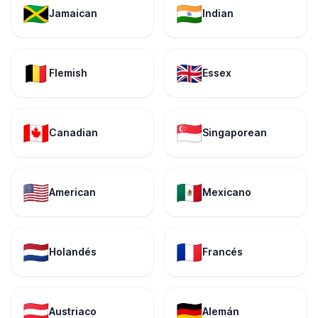
🇯🇲
🇮🇳
Jamaican
Indian
🇧🇪
🇬🇧
Flemish
Essex
🇨🇦
🇸🇬
Canadian
Singaporean
🇺🇸
🇲🇽
American
Mexicano
🇳🇱
🇫🇷
Holandés
Francés
🇦🇹
🇩🇪
Austriaco
Alemán