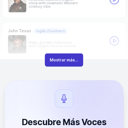
voice with cinematic Western
cowboy vibe.
John Texas
Inglés
(Southern)
Deep, gravelly male voice
with rugged, mature texture.
Mostrar más...
Descubre Más Voces