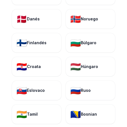
🇩🇰
🇳🇴
Danés
Noruego
🇫🇮
🇧🇬
Finlandés
Búlgaro
🇭🇷
🇭🇺
Croata
Húngaro
🇸🇰
🇷🇺
Eslovaco
Ruso
🇮🇳
🇧🇦
Tamil
Bosnian