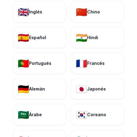
🇬🇧
🇨🇳
Inglés
Chino
🇪🇸
🇮🇳
Español
Hindi
🇵🇹
🇫🇷
Portugués
Francés
🇩🇪
🇯🇵
Alemán
Japonés
🇸🇦
🇰🇷
Árabe
Coreano