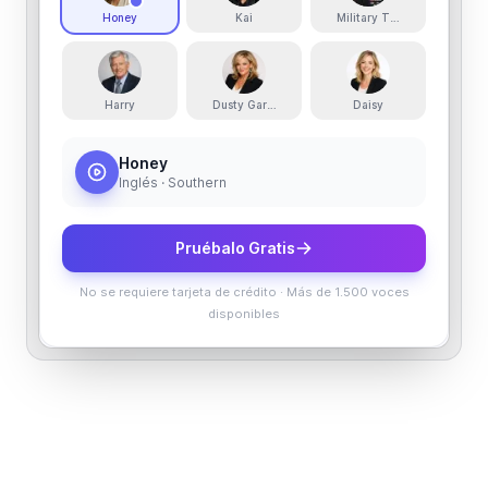
Honey
Kai
Military Teacher
Harry
Dusty Garner
Daisy
Honey
Inglés · Southern
Pruébalo Gratis
No se requiere tarjeta de crédito
·
Más de 1.500 voces
disponibles