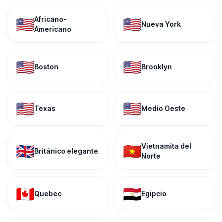
Africano-
🇺🇸
🇺🇸
Nueva York
Americano
🇺🇸
🇺🇸
Boston
Brooklyn
🇺🇸
🇺🇸
Texas
Medio Oeste
Vietnamita del
🇬🇧
🇻🇳
Británico elegante
Norte
🇨🇦
🇪🇬
Quebec
Egipcio