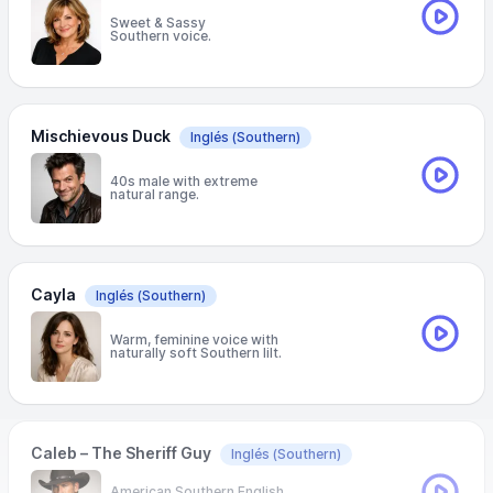
Sweet & Sassy
Southern voice.
Mischievous Duck
Inglés
(Southern)
40s male with extreme
natural range.
Cayla
Inglés
(Southern)
Warm, feminine voice with
naturally soft Southern lilt.
Caleb – The Sheriff Guy
Inglés
(Southern)
American Southern English