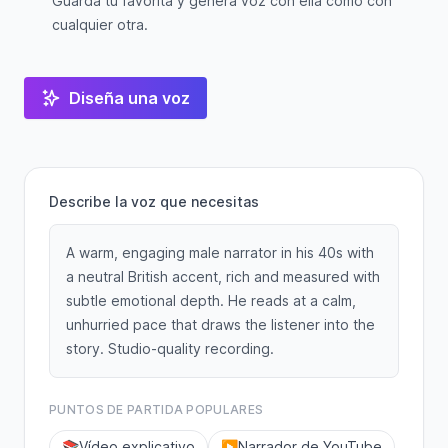
Guarda tu favorita y genera voz con ella como con
cualquier otra.
Diseña una voz
Describe la voz que necesitas
A warm, engaging male narrator in his 40s with
a neutral British accent, rich and measured with
subtle emotional depth. He reads at a calm,
unhurried pace that draws the listener into the
story. Studio-quality recording.
PUNTOS DE PARTIDA POPULARES
📚
Vídeo explicativo
▶️
Narrador de YouTube