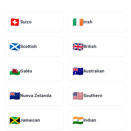
🇨🇭
🇮🇪
Suizo
Irish
🏴󠁧󠁢󠁳󠁣󠁴󠁿
🇬🇧
Scottish
British
🏴󠁧󠁢󠁷󠁬󠁳󠁿
🇦🇺
Galés
Australian
🇳🇿
🇺🇸
Nueva Zelanda
Southern
🇯🇲
🇮🇳
Jamaican
Indian