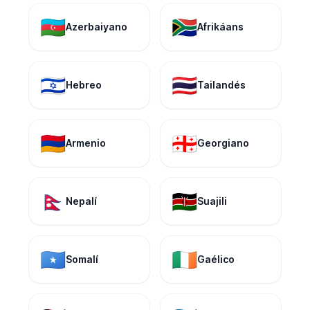
🇦🇿
🇿🇦
Azerbaiyano
Afrikáans
🇮🇱
🇹🇭
Hebreo
Tailandés
🇦🇲
🇬🇪
Armenio
Georgiano
🇳🇵
🇰🇪
Nepalí
Suajili
🇸🇴
🇮🇪
Somalí
Gaélico