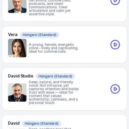
narrations, commercials,
podcasts, and client
communications. Clear
articulation and calm yet
assertive style.
Vera
Húngaro
(Standard)
A young, female, energetic
voice – lively and captivating,
ideal for commercials.
David Studio
Húngaro
(Standard)
Deep, natural, and friendly
voice. Not intrusive, yet
captures attention and builds
trust with ease — ideal for
content that values
authenticity, calmness, and a
personal touch.
David
Húngaro
(Standard)