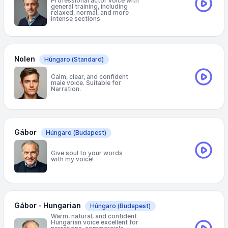
Professional actor voice with
general training, including
relaxed, normal, and more
intense sections.
Nolen
Húngaro
(Standard)
Calm, clear, and confident
male voice. Suitable for
Narration.
Gábor
Húngaro
(Budapest)
Give soul to your words
with my voice!
Gábor - Hungarian
Húngaro
(Budapest)
Warm, natural, and confident
Hungarian voice excellent for