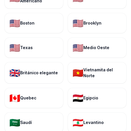
Americano
🇺🇸
🇺🇸
Boston
Brooklyn
🇺🇸
🇺🇸
Texas
Medio Oeste
Vietnamita del
🇬🇧
🇻🇳
Británico elegante
Norte
🇨🇦
🇪🇬
Quebec
Egipcio
🇸🇦
🇱🇧
Saudí
Levantino