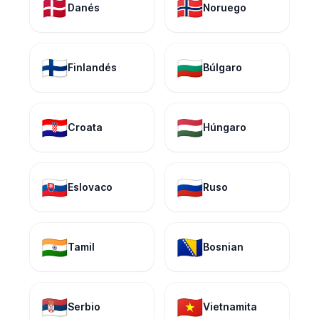
🇩🇰
🇳🇴
Danés
Noruego
🇫🇮
🇧🇬
Finlandés
Búlgaro
🇭🇷
🇭🇺
Croata
Húngaro
🇸🇰
🇷🇺
Eslovaco
Ruso
🇮🇳
🇧🇦
Tamil
Bosnian
🇷🇸
🇻🇳
Serbio
Vietnamita