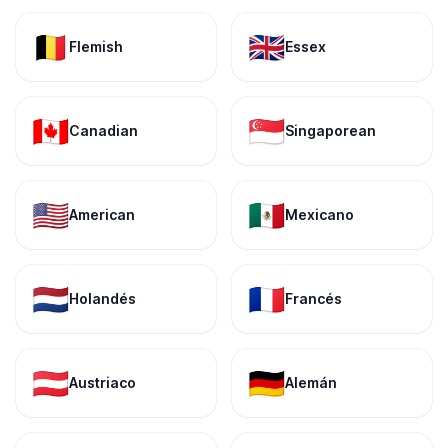
🇧🇪
🇬🇧
Flemish
Essex
🇨🇦
🇸🇬
Canadian
Singaporean
🇺🇸
🇲🇽
American
Mexicano
🇳🇱
🇫🇷
Holandés
Francés
🇦🇹
🇩🇪
Austriaco
Alemán