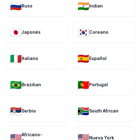
🇷🇺
🇮🇳
Ruso
Indian
🇯🇵
🇰🇷
Japonés
Coreano
🇮🇹
🇪🇸
Italiano
Español
🇧🇷
🇵🇹
Brazilian
Portugal
🇷🇸
🇿🇦
Serbio
South African
Africano-
🇺🇸
🇺🇸
Nueva York