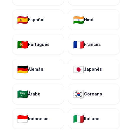
🇪🇸
🇮🇳
Español
Hindi
🇵🇹
🇫🇷
Portugués
Francés
🇩🇪
🇯🇵
Alemán
Japonés
🇸🇦
🇰🇷
Árabe
Coreano
🇮🇩
🇮🇹
Indonesio
Italiano