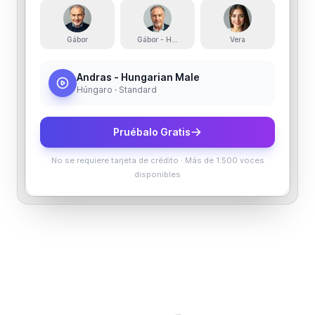
Gábor
Gábor - Hungarian
Vera
Andras - Hungarian Male
Húngaro · Standard
Pruébalo Gratis
No se requiere tarjeta de crédito
·
Más de 1.500 voces
disponibles