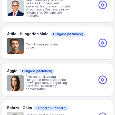
Deep, soothing tone that
radiates kindness and
sincerity. Natural warmth and
directness effortlessly draw
listeners in. Genuine and
intimate.
Attila - Hungarian Male
Húngaro
(Standard)
Calm Hungarian male
voice.
Aggie
Húngaro
(Standard)
Professional, young
Hungarian female voice for
news, podcast, storytelling
narration, e-learning,
conversation.
Balazs - Calm
Húngaro
(Standard)