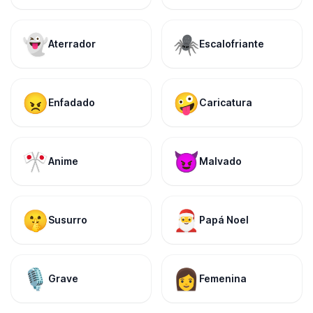
👻
🕷️
Aterrador
Escalofriante
😠
🤪
Enfadado
Caricatura
🎌
😈
Anime
Malvado
🤫
🎅
Susurro
Papá Noel
🎙️
👩
Grave
Femenina