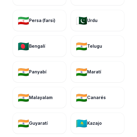
🇮🇷
🇵🇰
Persa (farsi)
Urdu
🇧🇩
🇮🇳
Bengalí
Telugu
🇮🇳
🇮🇳
Panyabí
Maratí
🇮🇳
🇮🇳
Malayalam
Canarés
🇮🇳
🇰🇿
Guyaratí
Kazajo