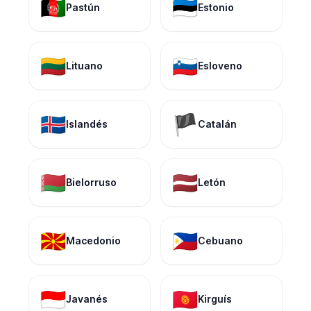
🇦🇫
🇪🇪
Pastún
Estonio
🇱🇹
🇸🇮
Lituano
Esloveno
🇮🇸
🏴
Islandés
Catalán
🇧🇾
🇱🇻
Bielorruso
Letón
🇲🇰
🇵🇭
Macedonio
Cebuano
🇮🇩
🇰🇬
Javanés
Kirguís