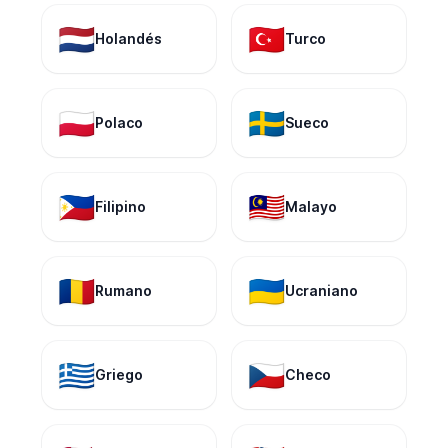
🇳🇱
🇹🇷
Holandés
Turco
🇵🇱
🇸🇪
Polaco
Sueco
🇵🇭
🇲🇾
Filipino
Malayo
🇷🇴
🇺🇦
Rumano
Ucraniano
🇬🇷
🇨🇿
Griego
Checo