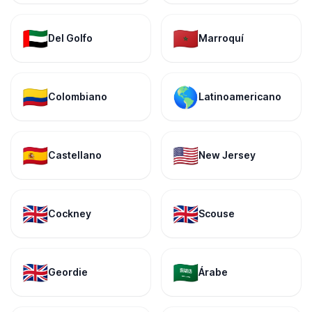
🇦🇪
🇲🇦
Del Golfo
Marroquí
🇨🇴
🌎
Colombiano
Latinoamericano
🇪🇸
🇺🇸
Castellano
New Jersey
🇬🇧
🇬🇧
Cockney
Scouse
🇬🇧
🇸🇦
Geordie
Árabe