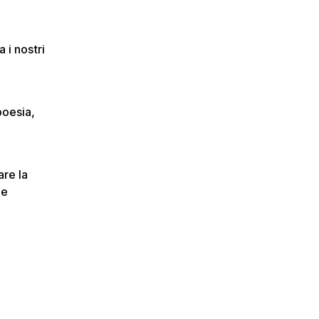
 i nostri
poesia,
are la
 e