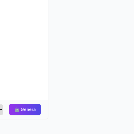
🤖
Genera