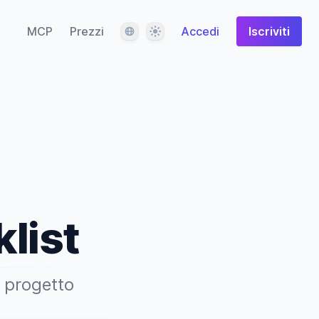
Lingua
Tema
MCP
Prezzi
Accedi
Iscriviti
list
o progetto