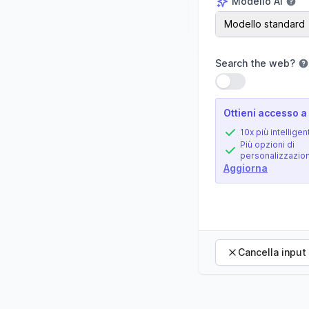
Modello AI
Modello AI
Modello standard
Search the web
?
Usa impostazione
Ottieni accesso a 
10x più intelligen
Più opzioni di
personalizzazio
Aggiorna
Cancella input