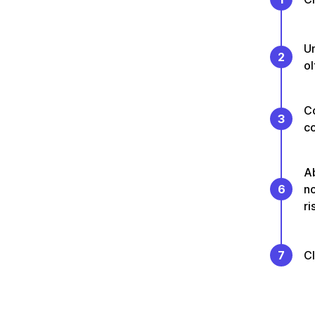
Un
2
ol
Co
3
co
Ab
6
no
ri
7
Cl