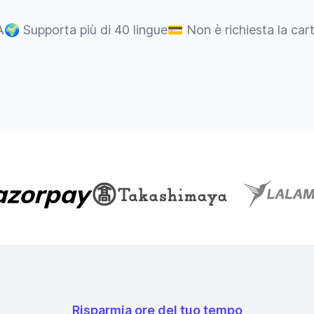
A
🌍
Supporta più di 40 lingue
💳
Non è richiesta la car
Risparmia ore del tuo tempo