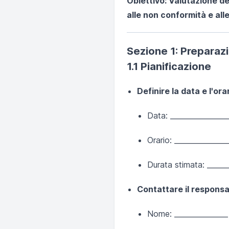
Obiettivo: Valutazione de
alle non conformità e al
Sezione 1: Preparaz
1.1 Pianificazione
Definire la data e l'or
Data: ________________
Orario: _______________
Durata stimata: ______
Contattare il responsa
Nome: _______________