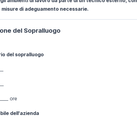
gli ambienti di lavoro da parte di un tecnico esterno, co
le misure di adeguamento necessarie.
ione del Sopralluogo
ario del sopralluogo
__
__
____ ore
bile dell'azienda