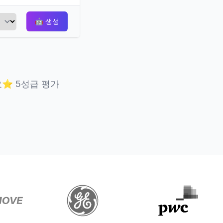
🤖
생성
요
⭐
5성급 평가