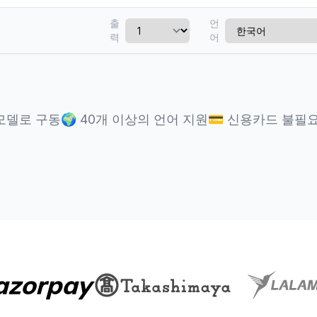
출
언
력
어
 모델로 구동
🌍
40개 이상의 언어 지원
💳
신용카드 불필