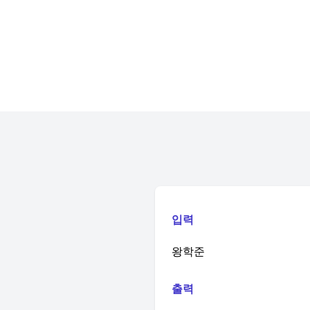
입력
왕학준
출력