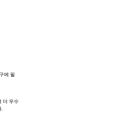
구에 필
여 더 우수
.