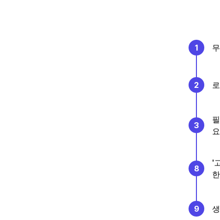
1
무
2
로
필
3
요
'
8
한
9
생