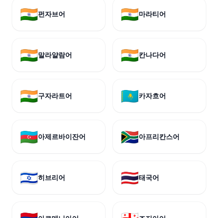
🇮🇳
🇮🇳
펀자브어
마라티어
🇮🇳
🇮🇳
말라얄람어
칸나다어
🇮🇳
🇰🇿
구자라트어
카자흐어
🇦🇿
🇿🇦
아제르바이잔어
아프리칸스어
🇮🇱
🇹🇭
히브리어
태국어