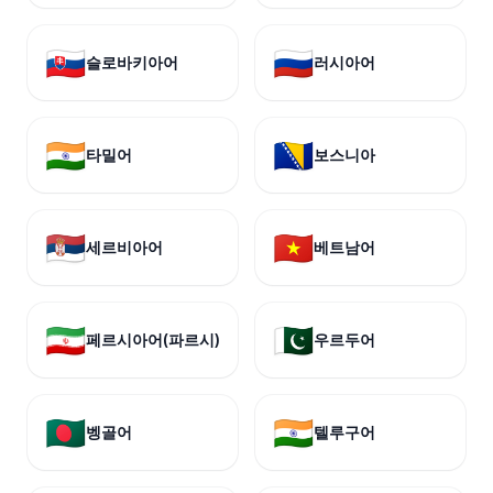
🇸🇰
🇷🇺
슬로바키아어
러시아어
🇮🇳
🇧🇦
타밀어
보스니아
🇷🇸
🇻🇳
세르비아어
베트남어
🇮🇷
🇵🇰
페르시아어(파르시)
우르두어
🇧🇩
🇮🇳
벵골어
텔루구어