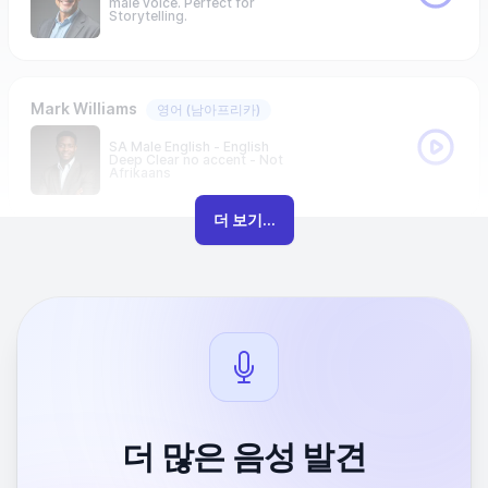
male voice. Perfect for
Storytelling.
Mark Williams
영어
(남아프리카)
SA Male English - English
Deep Clear no accent - Not
Afrikaans
더 보기...
더 많은 음성 발견