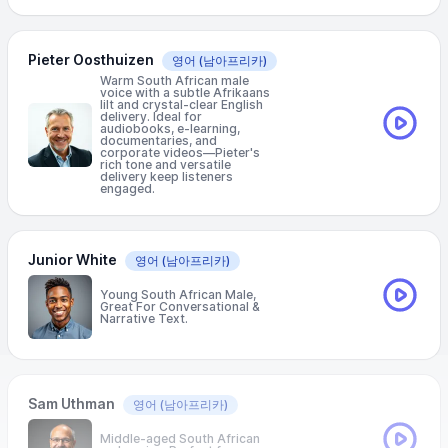
Pieter Oosthuizen
영어
(남아프리카)
Warm South African male
voice with a subtle Afrikaans
lilt and crystal-clear English
delivery. Ideal for
audiobooks, e-learning,
documentaries, and
corporate videos—Pieter's
rich tone and versatile
delivery keep listeners
engaged.
Junior White
영어
(남아프리카)
Young South African Male,
Great For Conversational &
Narrative Text.
Sam Uthman
영어
(남아프리카)
Middle-aged South African