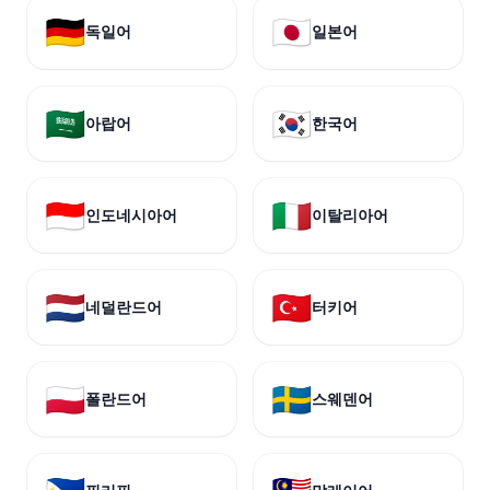
🇩🇪
🇯🇵
독일어
일본어
🇸🇦
🇰🇷
아랍어
한국어
🇮🇩
🇮🇹
인도네시아어
이탈리아어
🇳🇱
🇹🇷
네덜란드어
터키어
🇵🇱
🇸🇪
폴란드어
스웨덴어