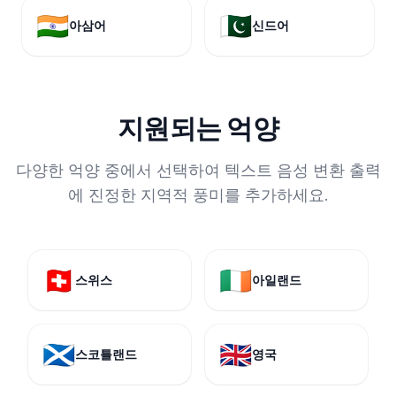
🇮🇳
🇵🇰
아삼어
신드어
지원되는 억양
다양한 억양 중에서 선택하여 텍스트 음성 변환 출력
에 진정한 지역적 풍미를 추가하세요.
🇨🇭
🇮🇪
스위스
아일랜드
🏴󠁧󠁢󠁳󠁣󠁴󠁿
🇬🇧
스코틀랜드
영국