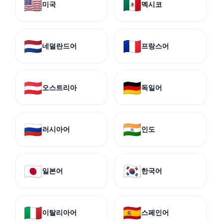
🇺🇸
🇲🇽
미국
멕시코
🇳🇱
🇫🇷
네덜란드어
프랑스어
🇦🇹
🇩🇪
오스트리아
독일어
🇷🇺
🇮🇳
러시아어
인도
🇯🇵
🇰🇷
일본어
한국어
🇮🇹
🇪🇸
이탈리아어
스페인어