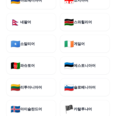
🇦🇲
🇬🇪
아르메니아어
조지아어
🇳🇵
🇰🇪
네팔어
스와힐리어
🇸🇴
🇮🇪
소말리어
게일어
🇦🇫
🇪🇪
파슈토어
에스토니아어
🇱🇹
🇸🇮
리투아니아어
슬로베니아어
🇮🇸
🏴
아이슬란드어
카탈루냐어