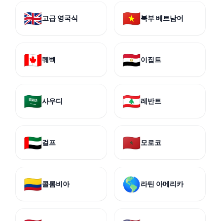
🇬🇧
🇻🇳
고급 영국식
북부 베트남어
🇨🇦
🇪🇬
퀘벡
이집트
🇸🇦
🇱🇧
사우디
레반트
🇦🇪
🇲🇦
걸프
모로코
🇨🇴
🌎
콜롬비아
라틴 아메리카