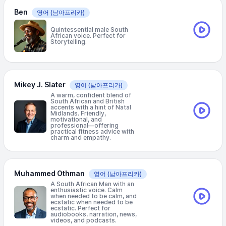
Ben
영어
(남아프리카)
Quintessential male South
African voice. Perfect for
Storytelling.
Mikey J. Slater
영어
(남아프리카)
A warm, confident blend of
South African and British
accents with a hint of Natal
Midlands. Friendly,
motivational, and
professional—offering
practical fitness advice with
charm and empathy.
Muhammed Othman
영어
(남아프리카)
A South African Man with an
enthusiastic voice. Calm
when needed to be calm, and
ecstatic when needed to be
ecstatic. Perfect for
audiobooks, narration, news,
videos, and podcasts.