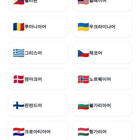
🇵🇭
🇲🇾
필리핀
말레이어
🇷🇴
🇺🇦
루마니아어
우크라이나어
🇬🇷
🇨🇿
그리스어
체코어
🇩🇰
🇳🇴
덴마크어
노르웨이어
🇫🇮
🇧🇬
핀란드어
불가리아어
🇭🇷
🇭🇺
크로아티아어
헝가리어