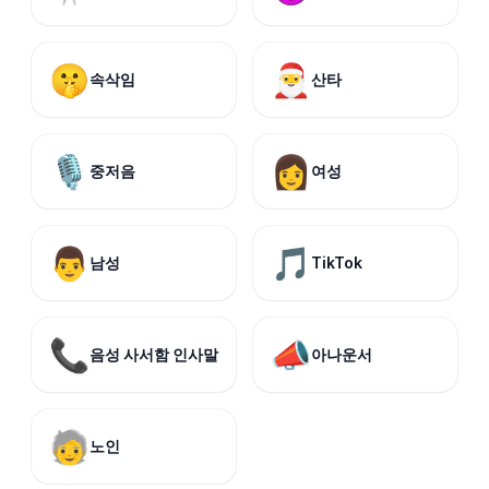
🤫
🎅
속삭임
산타
🎙️
👩
중저음
여성
👨
🎵
남성
TikTok
📞
📣
음성 사서함 인사말
아나운서
🧓
노인