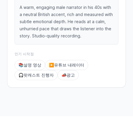
A warm, engaging male narrator in his 40s with
a neutral British accent, rich and measured with
subtle emotional depth. He reads at a calm,
unhurried pace that draws the listener into the
story. Studio-quality recording.
인기 시작점
📚
설명 영상
▶️
유튜브 내레이터
🎧
팟캐스트 진행자
📣
광고