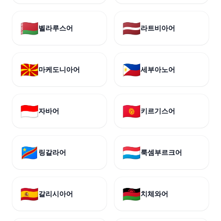
🇧🇾
🇱🇻
벨라루스어
라트비아어
🇲🇰
🇵🇭
마케도니아어
세부아노어
🇮🇩
🇰🇬
자바어
키르기스어
🇨🇩
🇱🇺
링갈라어
룩셈부르크어
🇪🇸
🇲🇼
갈리시아어
치체와어