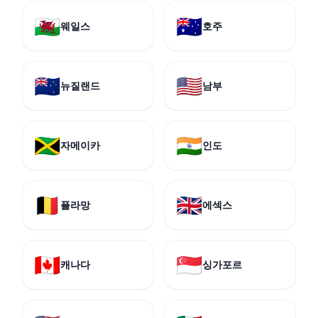
🏴󠁧󠁢󠁷󠁬󠁳󠁿
🇦🇺
웨일스
호주
🇳🇿
🇺🇸
뉴질랜드
남부
🇯🇲
🇮🇳
자메이카
인도
🇧🇪
🇬🇧
플라망
에섹스
🇨🇦
🇸🇬
캐나다
싱가포르