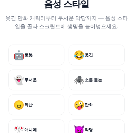
음성 스타일
웃긴 만화 캐릭터부터 무서운 악당까지 — 음성 스타
일을 골라 스크립트에 생명을 불어넣으세요.
🤖
😂
로봇
웃긴
👻
🕷️
무서운
소름 돋는
😠
🤪
화난
만화
🎌
😈
애니메
악당