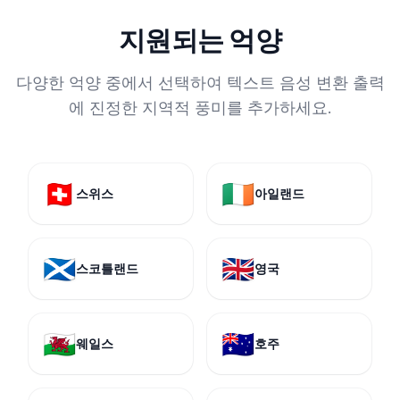
지원되는 억양
다양한 억양 중에서 선택하여 텍스트 음성 변환 출력
에 진정한 지역적 풍미를 추가하세요.
🇨🇭
🇮🇪
스위스
아일랜드
🏴󠁧󠁢󠁳󠁣󠁴󠁿
🇬🇧
스코틀랜드
영국
🏴󠁧󠁢󠁷󠁬󠁳󠁿
🇦🇺
웨일스
호주