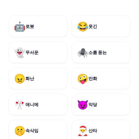
🤖
😂
로봇
웃긴
👻
🕷️
무서운
소름 돋는
😠
🤪
화난
만화
🎌
😈
애니메
악당
🤫
🎅
속삭임
산타