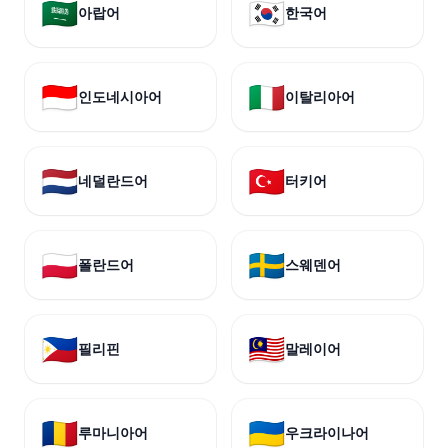
🇸🇦
🇰🇷
아랍어
한국어
🇮🇩
🇮🇹
인도네시아어
이탈리아어
🇳🇱
🇹🇷
네덜란드어
터키어
🇵🇱
🇸🇪
폴란드어
스웨덴어
🇵🇭
🇲🇾
필리핀
말레이어
🇷🇴
🇺🇦
루마니아어
우크라이나어