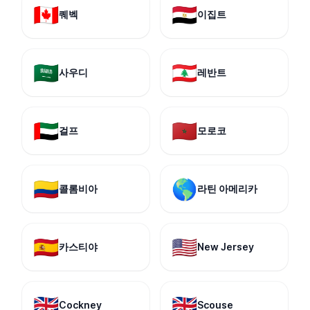
🇨🇦
🇪🇬
퀘벡
이집트
🇸🇦
🇱🇧
사우디
레반트
🇦🇪
🇲🇦
걸프
모로코
🇨🇴
🌎
콜롬비아
라틴 아메리카
🇪🇸
🇺🇸
카스티야
New Jersey
🇬🇧
🇬🇧
Cockney
Scouse