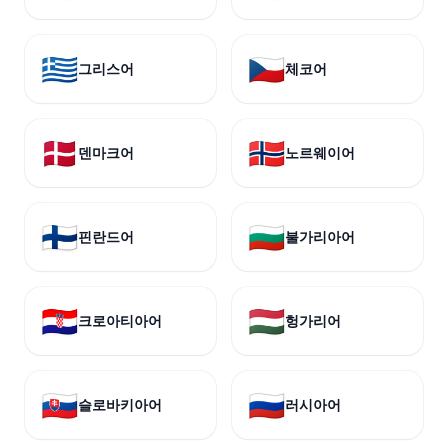
🇬🇷
🇨🇿
그리스어
체코어
🇩🇰
🇳🇴
덴마크어
노르웨이어
🇫🇮
🇧🇬
핀란드어
불가리아어
🇭🇷
🇭🇺
크로아티아어
헝가리어
🇸🇰
🇷🇺
슬로바키아어
러시아어