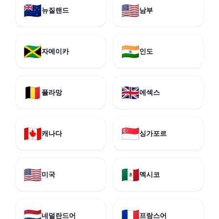
🇳🇿
🇺🇸
뉴질랜드
남부
🇯🇲
🇮🇳
자메이카
인도
🇧🇪
🇬🇧
플라망
에섹스
🇨🇦
🇸🇬
캐나다
싱가포르
🇺🇸
🇲🇽
미국
멕시코
🇳🇱
🇫🇷
네덜란드어
프랑스어