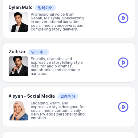
Dylan Malc
말레이어
Professional voice from
Sabah, Malaysia. Specializing
in conversational narration,
social media voiceovers, and
compelling story delivery.
Zulfikar
말레이어
Friendly, dramatic, and
expressive storytelling style.
Ideal for audio dramas,
audiobooks, and cinematic
narration.
Aisyah - Social Media
말레이어
Engaging, warm, and
expressive style designed for
social media content. Lively
delivery adds personality and
emotion.