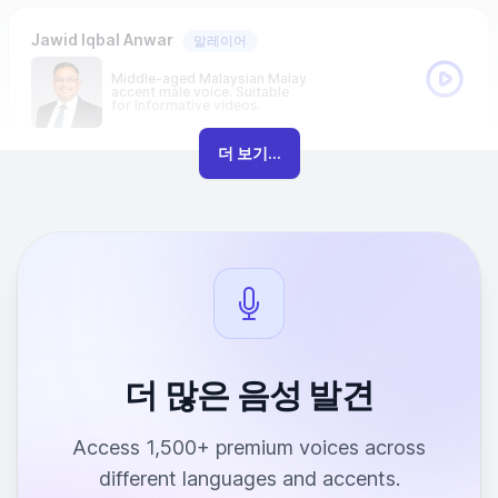
Jawid Iqbal Anwar
말레이어
Middle-aged Malaysian Malay
accent male voice. Suitable
for Informative videos.
더 보기...
더 많은 음성 발견
Access 1,500+ premium voices across
different languages and accents.