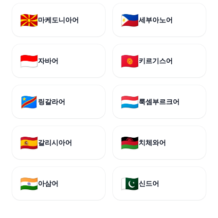
🇲🇰
🇵🇭
마케도니아어
세부아노어
🇮🇩
🇰🇬
자바어
키르기스어
🇨🇩
🇱🇺
링갈라어
룩셈부르크어
🇪🇸
🇲🇼
갈리시아어
치체와어
🇮🇳
🇵🇰
아삼어
신드어