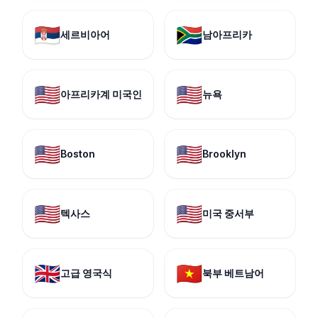
🇷🇸
🇿🇦
세르비아어
남아프리카
🇺🇸
🇺🇸
아프리카계 미국인
뉴욕
🇺🇸
🇺🇸
Boston
Brooklyn
🇺🇸
🇺🇸
텍사스
미국 중서부
🇬🇧
🇻🇳
고급 영국식
북부 베트남어