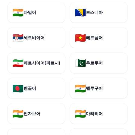
🇮🇳
🇧🇦
타밀어
보스니아
🇷🇸
🇻🇳
세르비아어
베트남어
🇮🇷
🇵🇰
페르시아어(파르시)
우르두어
🇧🇩
🇮🇳
벵골어
텔루구어
🇮🇳
🇮🇳
펀자브어
마라티어