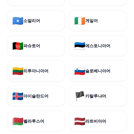
🇸🇴
🇮🇪
소말리어
게일어
🇦🇫
🇪🇪
파슈토어
에스토니아어
🇱🇹
🇸🇮
리투아니아어
슬로베니아어
🇮🇸
🏴
아이슬란드어
카탈루냐어
🇧🇾
🇱🇻
벨라루스어
라트비아어