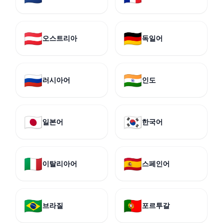
🇦🇹
🇩🇪
오스트리아
독일어
🇷🇺
🇮🇳
러시아어
인도
🇯🇵
🇰🇷
일본어
한국어
🇮🇹
🇪🇸
이탈리아어
스페인어
🇧🇷
🇵🇹
브라질
포르투갈