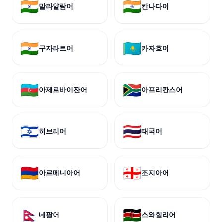
🇮🇳
🇮🇳
말라얄람어
칸나다어
🇮🇳
🇰🇿
구자라트어
카자흐어
🇦🇿
🇿🇦
아제르바이잔어
아프리칸스어
🇮🇱
🇹🇭
히브리어
태국어
🇦🇲
🇬🇪
아르메니아어
조지아어
🇳🇵
🇰🇪
네팔어
스와힐리어