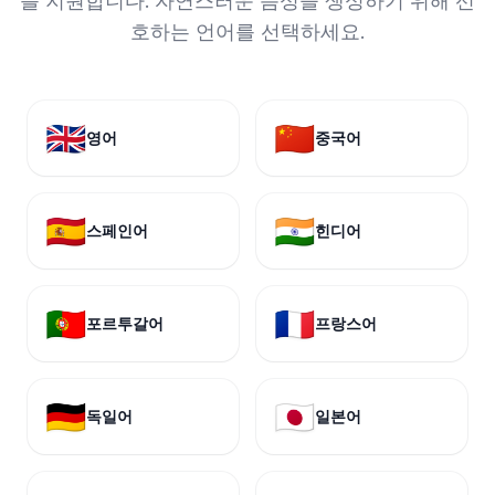
를 지원합니다. 자연스러운 음성을 생성하기 위해 선
호하는 언어를 선택하세요.
🇬🇧
🇨🇳
영어
중국어
🇪🇸
🇮🇳
스페인어
힌디어
🇵🇹
🇫🇷
포르투갈어
프랑스어
🇩🇪
🇯🇵
독일어
일본어