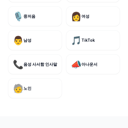
🎙️
👩
중저음
여성
👨
🎵
남성
TikTok
📞
📣
음성 사서함 인사말
아나운서
🧓
노인