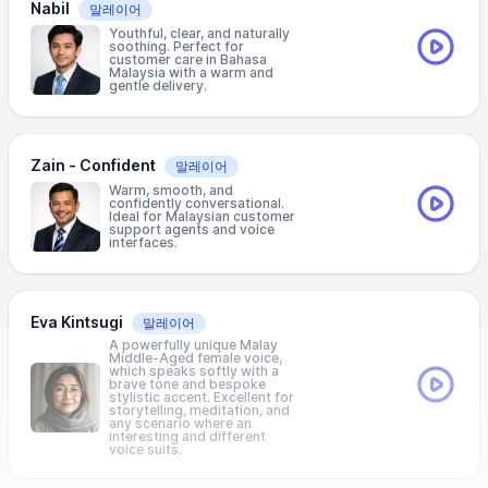
Nabil
말레이어
Youthful, clear, and naturally
soothing. Perfect for
customer care in Bahasa
Malaysia with a warm and
gentle delivery.
Zain - Confident
말레이어
Warm, smooth, and
confidently conversational.
Ideal for Malaysian customer
support agents and voice
interfaces.
Eva Kintsugi
말레이어
A powerfully unique Malay
Middle-Aged female voice,
which speaks softly with a
brave tone and bespoke
stylistic accent. Excellent for
storytelling, meditation, and
any scenario where an
interesting and different
voice suits.