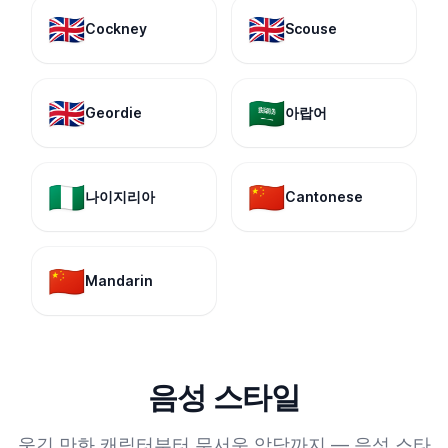
🇬🇧
🇬🇧
Cockney
Scouse
🇬🇧
🇸🇦
Geordie
아랍어
🇳🇬
🇨🇳
나이지리아
Cantonese
🇨🇳
Mandarin
음성 스타일
웃긴 만화 캐릭터부터 무서운 악당까지 — 음성 스타