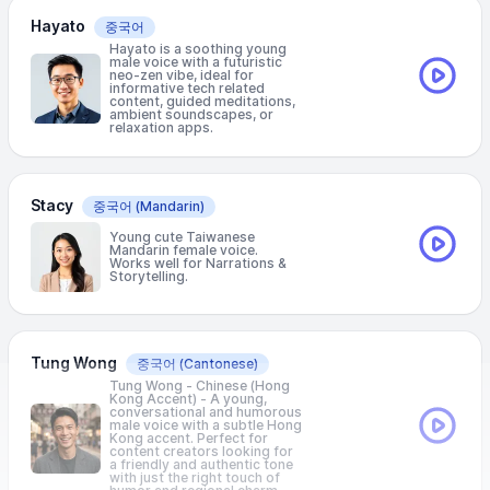
Hayato
중국어
Hayato is a soothing young
male voice with a futuristic
neo-zen vibe, ideal for
informative tech related
content, guided meditations,
ambient soundscapes, or
relaxation apps.
Stacy
중국어
(Mandarin)
Young cute Taiwanese
Mandarin female voice.
Works well for Narrations &
Storytelling.
Tung Wong
중국어
(Cantonese)
Tung Wong - Chinese (Hong
Kong Accent) - A young,
conversational and humorous
male voice with a subtle Hong
Kong accent. Perfect for
content creators looking for
a friendly and authentic tone
with just the right touch of