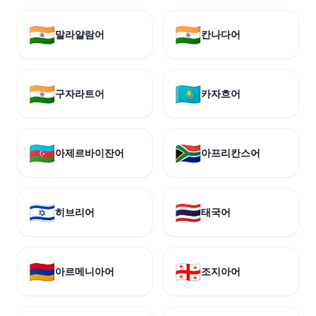
🇮🇳
🇮🇳
말라얄람어
칸나다어
🇮🇳
🇰🇿
구자라트어
카자흐어
🇦🇿
🇿🇦
아제르바이잔어
아프리칸스어
🇮🇱
🇹🇭
히브리어
태국어
🇦🇲
🇬🇪
아르메니아어
조지아어