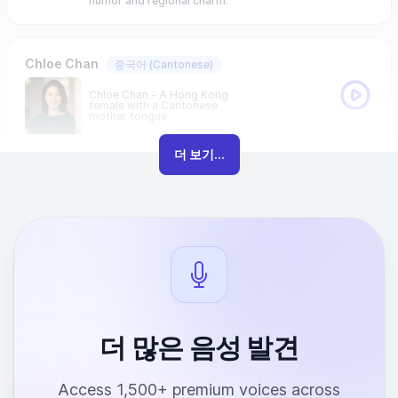
humor and regional charm.
Chloe Chan
중국어
(Cantonese)
Chloe Chan - A Hong Kong
female with a Cantonese
mother tongue.
더 보기...
더 많은 음성 발견
Access 1,500+ premium voices across