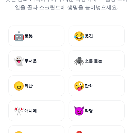
일을 골라 스크립트에 생명을 불어넣으세요.
🤖
😂
로봇
웃긴
👻
🕷️
무서운
소름 돋는
😠
🤪
화난
만화
🎌
😈
애니메
악당