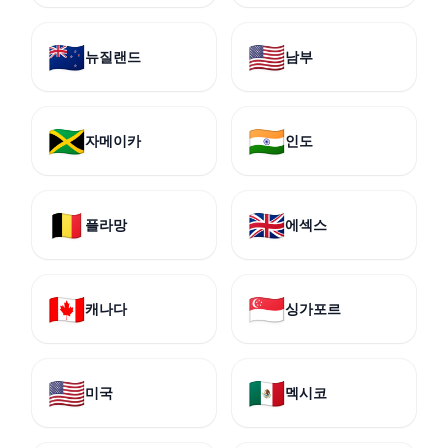
🇳🇿
🇺🇸
뉴질랜드
남부
🇯🇲
🇮🇳
자메이카
인도
🇧🇪
🇬🇧
플라망
에섹스
🇨🇦
🇸🇬
캐나다
싱가포르
🇺🇸
🇲🇽
미국
멕시코