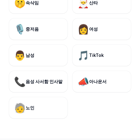
🤫
🎅
속삭임
산타
🎙️
👩
중저음
여성
👨
🎵
남성
TikTok
📞
📣
음성 사서함 인사말
아나운서
🧓
노인