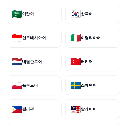
🇸🇦
🇰🇷
아랍어
한국어
🇮🇩
🇮🇹
인도네시아어
이탈리아어
🇳🇱
🇹🇷
네덜란드어
터키어
🇵🇱
🇸🇪
폴란드어
스웨덴어
🇵🇭
🇲🇾
필리핀
말레이어