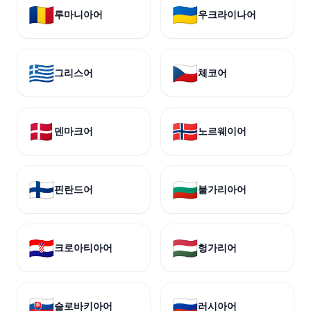
🇷🇴
🇺🇦
루마니아어
우크라이나어
🇬🇷
🇨🇿
그리스어
체코어
🇩🇰
🇳🇴
덴마크어
노르웨이어
🇫🇮
🇧🇬
핀란드어
불가리아어
🇭🇷
🇭🇺
크로아티아어
헝가리어
🇸🇰
🇷🇺
슬로바키아어
러시아어