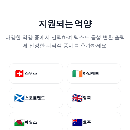
지원되는 억양
다양한 억양 중에서 선택하여 텍스트 음성 변환 출력
에 진정한 지역적 풍미를 추가하세요.
🇨🇭
🇮🇪
스위스
아일랜드
🏴󠁧󠁢󠁳󠁣󠁴󠁿
🇬🇧
스코틀랜드
영국
🏴󠁧󠁢󠁷󠁬󠁳󠁿
🇦🇺
웨일스
호주