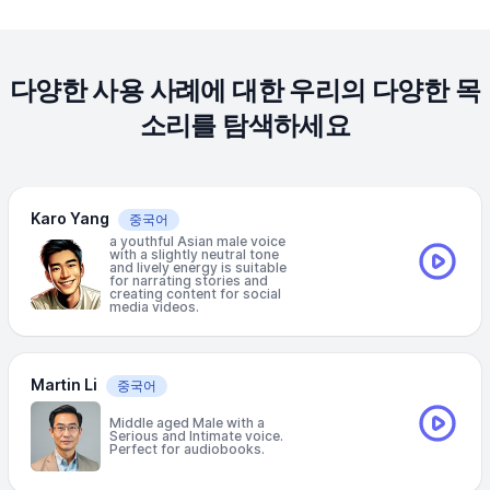
다양한 사용 사례에 대한 우리의 다양한 목
소리를 탐색하세요
Karo Yang
중국어
a youthful Asian male voice
with a slightly neutral tone
and lively energy is suitable
for narrating stories and
creating content for social
media videos.
Martin Li
중국어
Middle aged Male with a
Serious and Intimate voice.
Perfect for audiobooks.