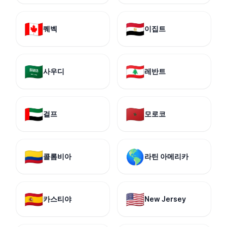
🇨🇦
🇪🇬
퀘벡
이집트
🇸🇦
🇱🇧
사우디
레반트
🇦🇪
🇲🇦
걸프
모로코
🇨🇴
🌎
콜롬비아
라틴 아메리카
🇪🇸
🇺🇸
카스티야
New Jersey