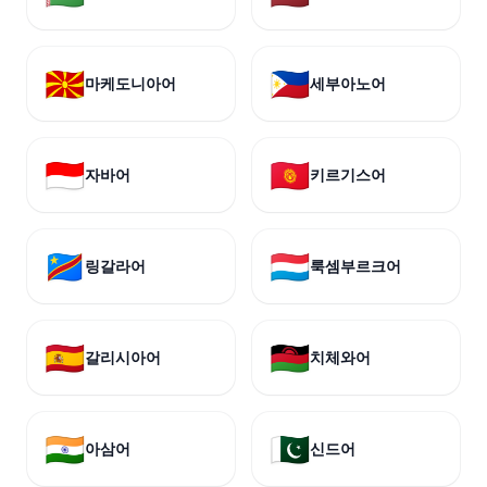
🇲🇰
🇵🇭
마케도니아어
세부아노어
🇮🇩
🇰🇬
자바어
키르기스어
🇨🇩
🇱🇺
링갈라어
룩셈부르크어
🇪🇸
🇲🇼
갈리시아어
치체와어
🇮🇳
🇵🇰
아삼어
신드어