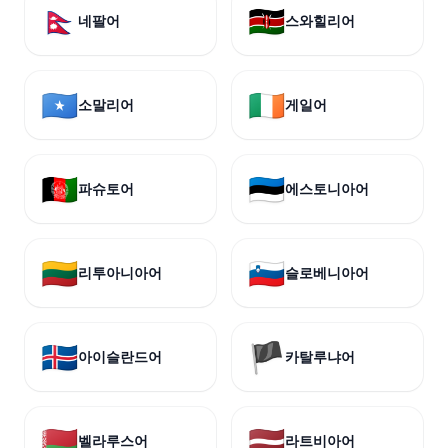
🇳🇵
🇰🇪
네팔어
스와힐리어
🇸🇴
🇮🇪
소말리어
게일어
🇦🇫
🇪🇪
파슈토어
에스토니아어
🇱🇹
🇸🇮
리투아니아어
슬로베니아어
🇮🇸
🏴
아이슬란드어
카탈루냐어
🇧🇾
🇱🇻
벨라루스어
라트비아어