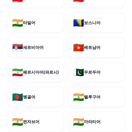
🇮🇳
🇧🇦
타밀어
보스니아
🇷🇸
🇻🇳
세르비아어
베트남어
🇮🇷
🇵🇰
페르시아어(파르시)
우르두어
🇧🇩
🇮🇳
벵골어
텔루구어
🇮🇳
🇮🇳
펀자브어
마라티어