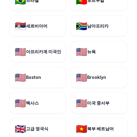
🇧🇷
🇵🇹
브라질
포르투갈
🇷🇸
🇿🇦
세르비아어
남아프리카
🇺🇸
🇺🇸
아프리카계 미국인
뉴욕
🇺🇸
🇺🇸
Boston
Brooklyn
🇺🇸
🇺🇸
텍사스
미국 중서부
🇬🇧
🇻🇳
고급 영국식
북부 베트남어