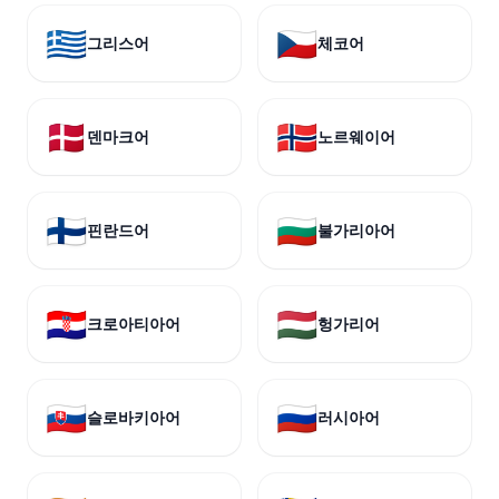
🇬🇷
🇨🇿
그리스어
체코어
🇩🇰
🇳🇴
덴마크어
노르웨이어
🇫🇮
🇧🇬
핀란드어
불가리아어
🇭🇷
🇭🇺
크로아티아어
헝가리어
🇸🇰
🇷🇺
슬로바키아어
러시아어