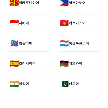
🇲🇰
🇵🇭
마케도니아어
세부아노어
🇮🇩
🇰🇬
자바어
키르기스어
🇨🇩
🇱🇺
링갈라어
룩셈부르크어
🇪🇸
🇲🇼
갈리시아어
치체와어
🇮🇳
🇵🇰
아삼어
신드어