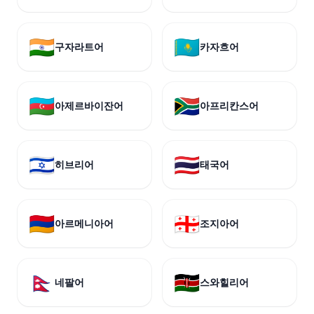
🇮🇳
🇰🇿
구자라트어
카자흐어
🇦🇿
🇿🇦
아제르바이잔어
아프리칸스어
🇮🇱
🇹🇭
히브리어
태국어
🇦🇲
🇬🇪
아르메니아어
조지아어
🇳🇵
🇰🇪
네팔어
스와힐리어