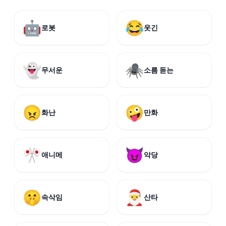
🤖
😂
로봇
웃긴
👻
🕷️
무서운
소름 돋는
😠
🤪
화난
만화
🎌
😈
애니메
악당
🤫
🎅
속삭임
산타