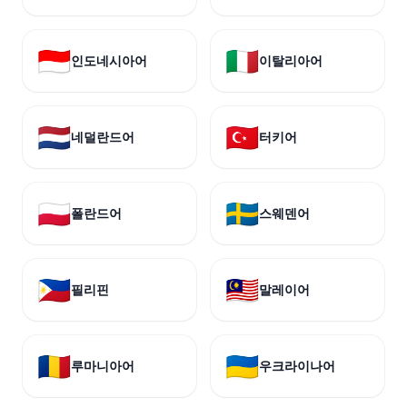
🇮🇩
🇮🇹
인도네시아어
이탈리아어
🇳🇱
🇹🇷
네덜란드어
터키어
🇵🇱
🇸🇪
폴란드어
스웨덴어
🇵🇭
🇲🇾
필리핀
말레이어
🇷🇴
🇺🇦
루마니아어
우크라이나어