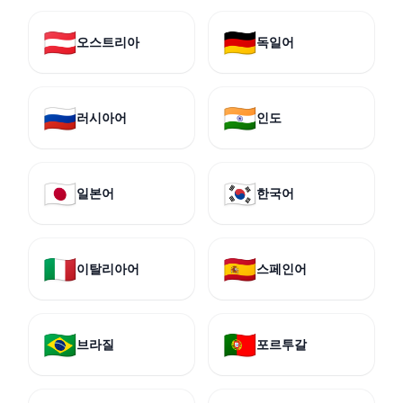
🇦🇹
🇩🇪
오스트리아
독일어
🇷🇺
🇮🇳
러시아어
인도
🇯🇵
🇰🇷
일본어
한국어
🇮🇹
🇪🇸
이탈리아어
스페인어
🇧🇷
🇵🇹
브라질
포르투갈