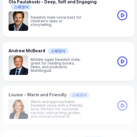
Ola Paulakoski - Deep, Soft and Engaging
스웨덴어
Swedish male voice best for
children's tales or
storytelling.
Andrew McBeard
스웨덴어
Middle-aged Swedish male,
great for reading books,
news, and podcasts.
Multilingual.
Louise - Warm and Friendly
스웨덴어
Warm and approachable
Swedish voice with a friendly
tone. Perfect for customer
service, onboarding guides,
and conversational AI.