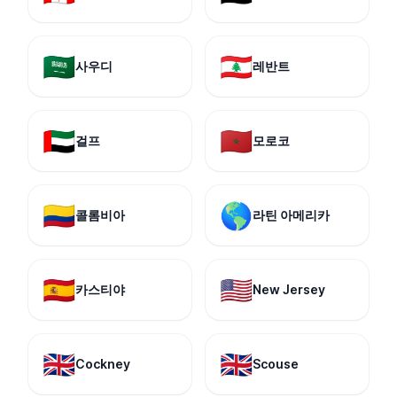
🇸🇦
🇱🇧
사우디
레반트
🇦🇪
🇲🇦
걸프
모로코
🇨🇴
🌎
콜롬비아
라틴 아메리카
🇪🇸
🇺🇸
카스티야
New Jersey
🇬🇧
🇬🇧
Cockney
Scouse