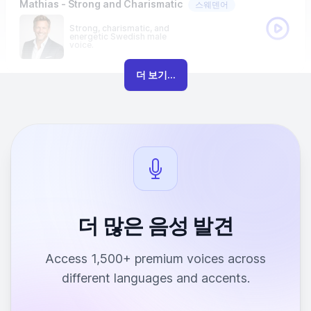
Mathias - Strong and Charismatic
스웨덴어
Strong, charismatic, and
energetic Swedish male
voice.
더 보기...
더 많은 음성 발견
Access 1,500+ premium voices across
different languages and accents.