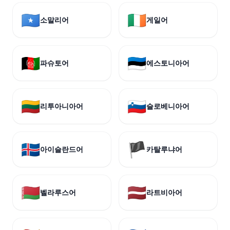
🇸🇴
🇮🇪
소말리어
게일어
🇦🇫
🇪🇪
파슈토어
에스토니아어
🇱🇹
🇸🇮
리투아니아어
슬로베니아어
🇮🇸
🏴
아이슬란드어
카탈루냐어
🇧🇾
🇱🇻
벨라루스어
라트비아어