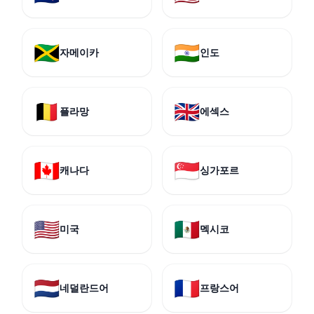
🇯🇲
🇮🇳
자메이카
인도
🇧🇪
🇬🇧
플라망
에섹스
🇨🇦
🇸🇬
캐나다
싱가포르
🇺🇸
🇲🇽
미국
멕시코
🇳🇱
🇫🇷
네덜란드어
프랑스어