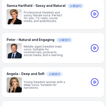
Sanna Hartfield - Sassy and Natural
스웨덴어
Professional Swedish and
sassy female voice. Perfect
for ads, TV, radio, social
media, and audiobooks.
Peter - Natural and Engaging
스웨덴어
Middle-aged Swedish male
voice. Suitable for
commercials, podcasts,
social media, and e-learning.
Angela - Deep and Soft
스웨덴어
Young Swedish woman with a
deep voice. Suitable for
narrations.