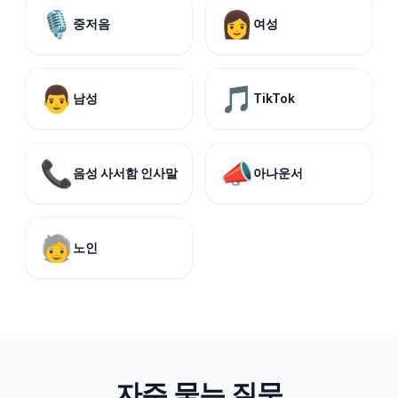
🎙️
👩
중저음
여성
👨
🎵
남성
TikTok
📞
📣
음성 사서함 인사말
아나운서
🧓
노인
자주 묻는 질문