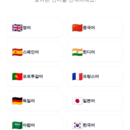
🇬🇧
🇨🇳
영어
중국어
🇪🇸
🇮🇳
스페인어
힌디어
🇵🇹
🇫🇷
포르투갈어
프랑스어
🇩🇪
🇯🇵
독일어
일본어
🇸🇦
🇰🇷
아랍어
한국어