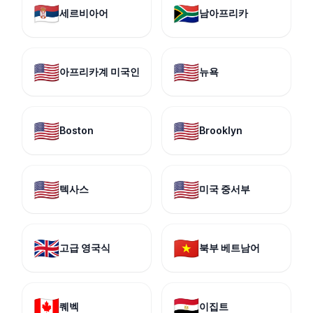
🇷🇸
🇿🇦
세르비아어
남아프리카
🇺🇸
🇺🇸
아프리카계 미국인
뉴욕
🇺🇸
🇺🇸
Boston
Brooklyn
🇺🇸
🇺🇸
텍사스
미국 중서부
🇬🇧
🇻🇳
고급 영국식
북부 베트남어
🇨🇦
🇪🇬
퀘벡
이집트