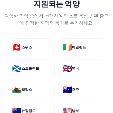
지원되는 억양
다양한 억양 중에서 선택하여 텍스트 음성 변환 출력
에 진정한 지역적 풍미를 추가하세요.
🇨🇭
🇮🇪
스위스
아일랜드
🏴󠁧󠁢󠁳󠁣󠁴󠁿
🇬🇧
스코틀랜드
영국
🏴󠁧󠁢󠁷󠁬󠁳󠁿
🇦🇺
웨일스
호주
🇳🇿
🇺🇸
뉴질랜드
남부