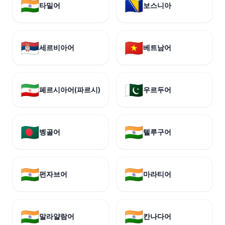
🇮🇳
🇧🇦
타밀어
보스니아
🇷🇸
🇻🇳
세르비아어
베트남어
🇮🇷
🇵🇰
페르시아어(파르시)
우르두어
🇧🇩
🇮🇳
벵골어
텔루구어
🇮🇳
🇮🇳
펀자브어
마라티어
🇮🇳
🇮🇳
말라얄람어
칸나다어