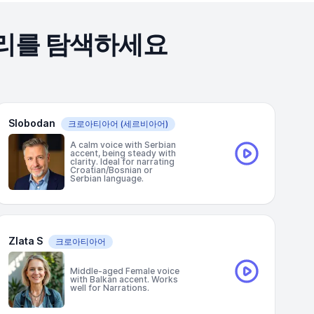
소리를 탐색하세요
Slobodan
크로아티아어
(세르비아어)
A calm voice with Serbian
accent, being steady with
clarity. Ideal for narrating
Croatian/Bosnian or
Serbian language.
Zlata S
크로아티아어
Middle-aged Female voice
with Balkan accent. Works
well for Narrations.