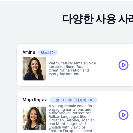
다양한 사용 사
Amina
보스니아
Warm, natural female voice
speaking fluent Bosnian.
Great for narration and
everyday content.
Maja Kajtaz
크로아티아어
(세르비아어)
A young female voice for
engaging narrations and
audiobooks. Perfect for
Balkan languages like
Croatian, Serbian, Bosnian
and Montenegrin and
English with Slavic or
Eastern European accent.