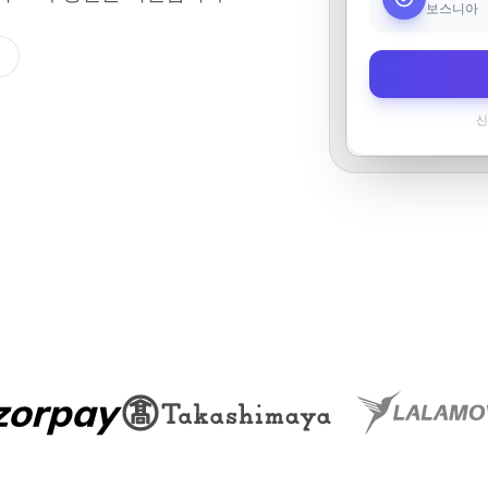
보스니아
질
신