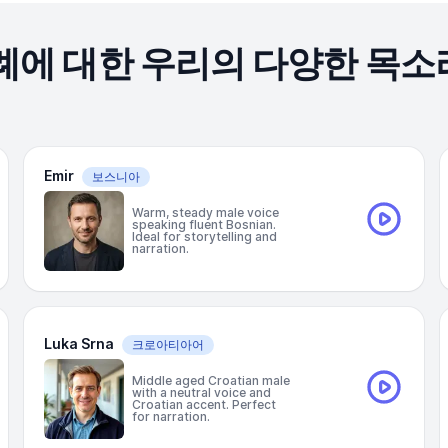
례에 대한 우리의 다양한 목
Emir
보스니아
Warm, steady male voice
speaking fluent Bosnian.
Ideal for storytelling and
narration.
Luka Srna
크로아티아어
Middle aged Croatian male
with a neutral voice and
Croatian accent. Perfect
for narration.