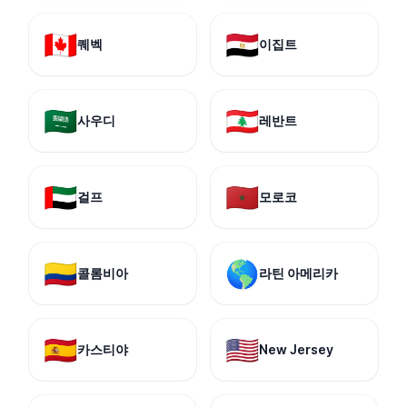
🇨🇦
🇪🇬
퀘벡
이집트
🇸🇦
🇱🇧
사우디
레반트
🇦🇪
🇲🇦
걸프
모로코
🇨🇴
🌎
콜롬비아
라틴 아메리카
🇪🇸
🇺🇸
카스티야
New Jersey