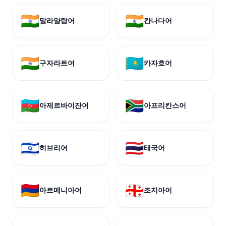
🇮🇳
🇮🇳
말라얄람어
칸나다어
🇮🇳
🇰🇿
구자라트어
카자흐어
🇦🇿
🇿🇦
아제르바이잔어
아프리칸스어
🇮🇱
🇹🇭
히브리어
태국어
🇦🇲
🇬🇪
아르메니아어
조지아어