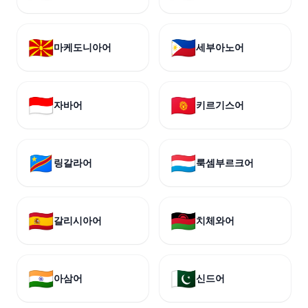
🇲🇰
🇵🇭
마케도니아어
세부아노어
🇮🇩
🇰🇬
자바어
키르기스어
🇨🇩
🇱🇺
링갈라어
룩셈부르크어
🇪🇸
🇲🇼
갈리시아어
치체와어
🇮🇳
🇵🇰
아삼어
신드어