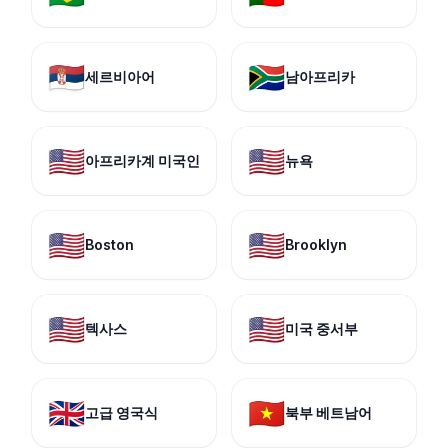
🇷🇸
🇿🇦
세르비아어
남아프리카
🇺🇸
🇺🇸
아프리카계 미국인
뉴욕
🇺🇸
🇺🇸
Boston
Brooklyn
🇺🇸
🇺🇸
텍사스
미국 중서부
🇬🇧
🇻🇳
고급 영국식
북부 베트남어