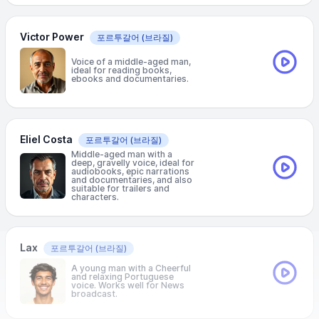
Victor Power
포르투갈어
(브라질)
Voice of a middle-aged man,
ideal for reading books,
ebooks and documentaries.
Eliel Costa
포르투갈어
(브라질)
Middle-aged man with a
deep, gravelly voice, ideal for
audiobooks, epic narrations
and documentaries, and also
suitable for trailers and
characters.
Lax
포르투갈어
(브라질)
A young man with a Cheerful
and relaxing Portuguese
voice. Works well for News
broadcast.