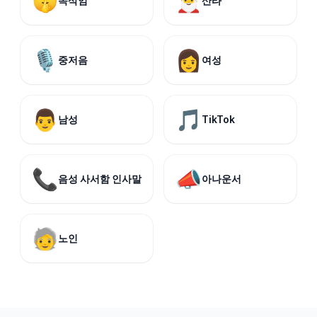
🤫
🎅
속삭임
산타
🎙️
👩
중저음
여성
👨
🎵
남성
TikTok
📞
📣
음성 사서함 인사말
아나운서
🧓
노인