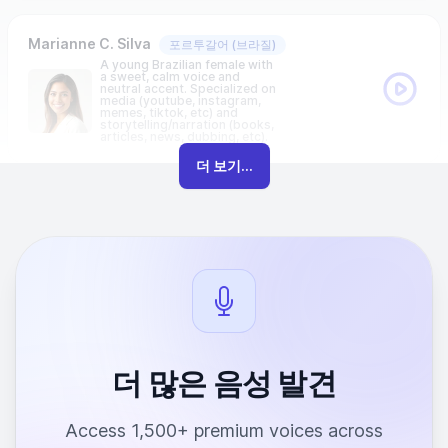
Marianne C. Silva
포르투갈어
(브라질)
A young Brazilian female with
a sweet, calm voice and
neutral accent. Specialized on
media (youtube, instagram,
memes, tiktok, etc) and
storytelling/narration (books,
articles, news, dubbing, etc).
더 보기...
더 많은 음성 발견
Access 1,500+ premium voices across