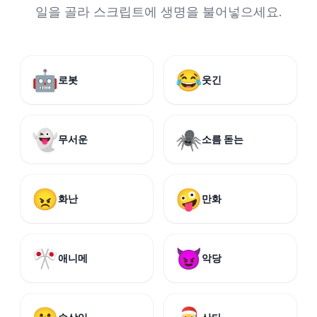
일을 골라 스크립트에 생명을 불어넣으세요.
🤖
😂
로봇
웃긴
👻
🕷️
무서운
소름 돋는
😠
🤪
화난
만화
🎌
😈
애니메
악당