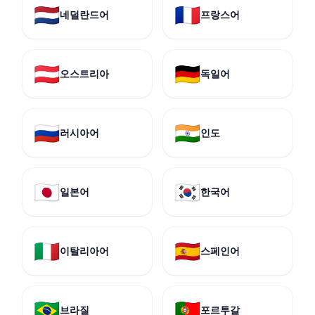
🇳🇱
🇫🇷
네덜란드어
프랑스어
🇦🇹
🇩🇪
오스트리아
독일어
🇷🇺
🇮🇳
러시아어
인도
🇯🇵
🇰🇷
일본어
한국어
🇮🇹
🇪🇸
이탈리아어
스페인어
🇧🇷
🇵🇹
브라질
포르투갈