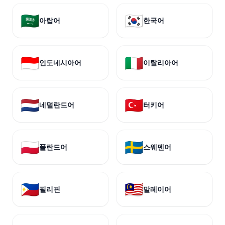
🇸🇦
🇰🇷
아랍어
한국어
🇮🇩
🇮🇹
인도네시아어
이탈리아어
🇳🇱
🇹🇷
네덜란드어
터키어
🇵🇱
🇸🇪
폴란드어
스웨덴어
🇵🇭
🇲🇾
필리핀
말레이어