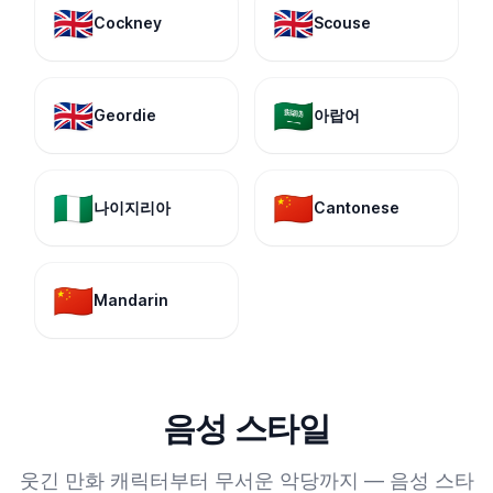
🇬🇧
🇬🇧
Cockney
Scouse
🇬🇧
🇸🇦
Geordie
아랍어
🇳🇬
🇨🇳
나이지리아
Cantonese
🇨🇳
Mandarin
음성 스타일
웃긴 만화 캐릭터부터 무서운 악당까지 — 음성 스타