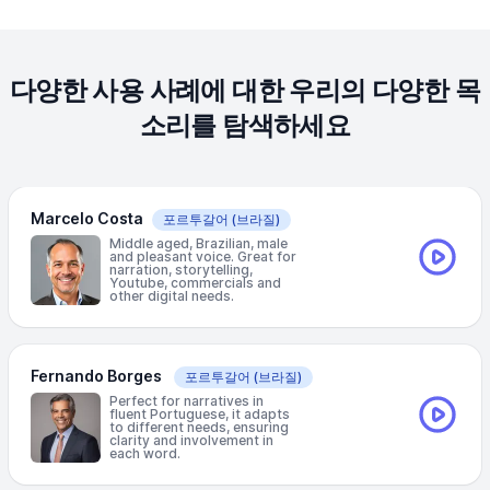
다양한 사용 사례에 대한 우리의 다양한 목
소리를 탐색하세요
Marcelo Costa
포르투갈어
(브라질)
Middle aged, Brazilian, male
and pleasant voice. Great for
narration, storytelling,
Youtube, commercials and
other digital needs.
Fernando Borges
포르투갈어
(브라질)
Perfect for narratives in
fluent Portuguese, it adapts
to different needs, ensuring
clarity and involvement in
each word.