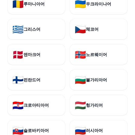
🇷🇴
🇺🇦
루마니아어
우크라이나어
🇬🇷
🇨🇿
그리스어
체코어
🇩🇰
🇳🇴
덴마크어
노르웨이어
🇫🇮
🇧🇬
핀란드어
불가리아어
🇭🇷
🇭🇺
크로아티아어
헝가리어
🇸🇰
🇷🇺
슬로바키아어
러시아어