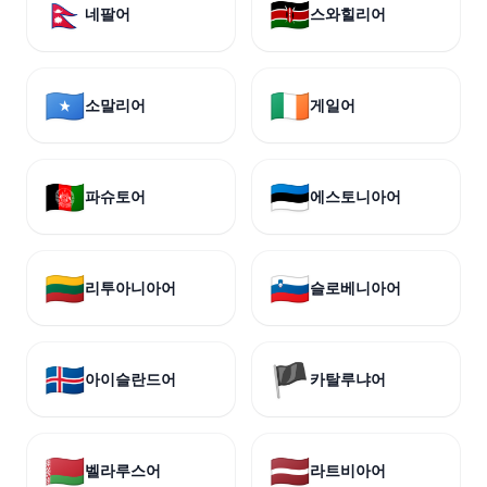
🇳🇵
🇰🇪
네팔어
스와힐리어
🇸🇴
🇮🇪
소말리어
게일어
🇦🇫
🇪🇪
파슈토어
에스토니아어
🇱🇹
🇸🇮
리투아니아어
슬로베니아어
🇮🇸
🏴
아이슬란드어
카탈루냐어
🇧🇾
🇱🇻
벨라루스어
라트비아어