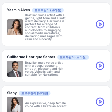
Yasmin Alves
포르투갈어
(브라질)
Brazilian voice artist with a
gentle, light tone and a soft,
warm delivery. Her voice is
perfect for a range of
content, from children’s
audiobooks to engaging
social media narratives,
delivering messages with
calm and sincerity.
Guilherme Henrique Santos
포르투갈어
(브라질)
Brazilian male voice artist
with a deep, resonant,
smooth, pleasant and rich
voice. Voice is calm and
suitable for Narrations.
Slany
포르투갈어
(브라질)
An expressive, deep female
voice with a Brazilian accent.