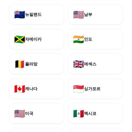
🇳🇿
🇺🇸
뉴질랜드
남부
🇯🇲
🇮🇳
자메이카
인도
🇧🇪
🇬🇧
플라망
에섹스
🇨🇦
🇸🇬
캐나다
싱가포르
🇺🇸
🇲🇽
미국
멕시코