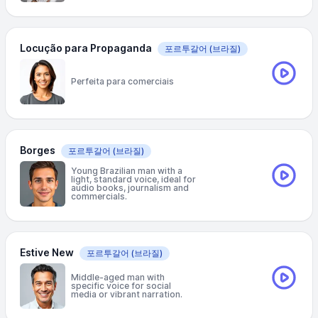
Locução para Propaganda
포르투갈어
(브라질)
Perfeita para comerciais
Borges
포르투갈어
(브라질)
Young Brazilian man with a
light, standard voice, ideal for
audio books, journalism and
commercials.
Estive New
포르투갈어
(브라질)
Middle-aged man with
specific voice for social
media or vibrant narration.