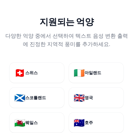
지원되는 억양
다양한 억양 중에서 선택하여 텍스트 음성 변환 출력
에 진정한 지역적 풍미를 추가하세요.
🇨🇭
🇮🇪
스위스
아일랜드
🏴󠁧󠁢󠁳󠁣󠁴󠁿
🇬🇧
스코틀랜드
영국
🏴󠁧󠁢󠁷󠁬󠁳󠁿
🇦🇺
웨일스
호주