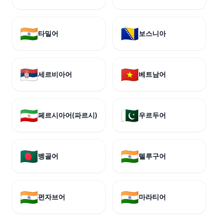
🇮🇳
🇧🇦
타밀어
보스니아
🇷🇸
🇻🇳
세르비아어
베트남어
🇮🇷
🇵🇰
페르시아어(파르시)
우르두어
🇧🇩
🇮🇳
벵골어
텔루구어
🇮🇳
🇮🇳
펀자브어
마라티어