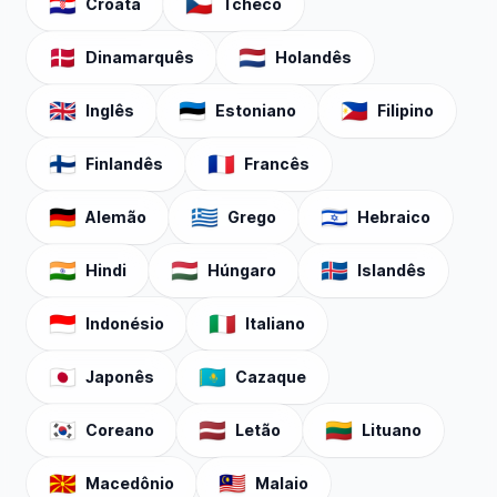
🇭🇷
🇨🇿
Croata
Tcheco
🇩🇰
🇳🇱
Dinamarquês
Holandês
🇬🇧
🇪🇪
🇵🇭
Inglês
Estoniano
Filipino
🇫🇮
🇫🇷
Finlandês
Francês
🇩🇪
🇬🇷
🇮🇱
Alemão
Grego
Hebraico
🇮🇳
🇭🇺
🇮🇸
Hindi
Húngaro
Islandês
🇮🇩
🇮🇹
Indonésio
Italiano
🇯🇵
🇰🇿
Japonês
Cazaque
🇰🇷
🇱🇻
🇱🇹
Coreano
Letão
Lituano
🇲🇰
🇲🇾
Macedônio
Malaio