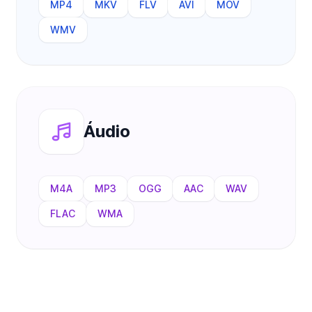
MP4
MKV
FLV
AVI
MOV
WMV
Áudio
M4A
MP3
OGG
AAC
WAV
FLAC
WMA