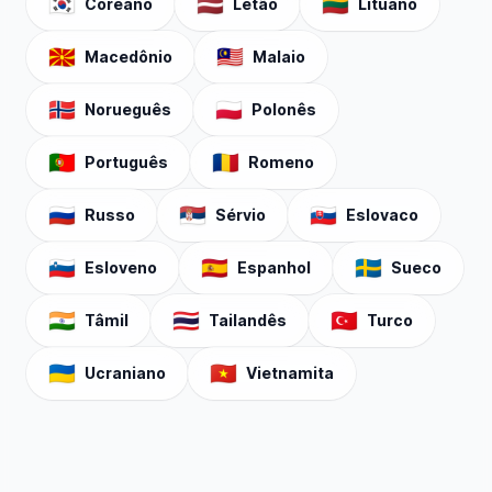
🇰🇷
🇱🇻
🇱🇹
Coreano
Letão
Lituano
🇲🇰
🇲🇾
Macedônio
Malaio
🇳🇴
🇵🇱
Norueguês
Polonês
🇵🇹
🇷🇴
Português
Romeno
🇷🇺
🇷🇸
🇸🇰
Russo
Sérvio
Eslovaco
🇸🇮
🇪🇸
🇸🇪
Esloveno
Espanhol
Sueco
🇮🇳
🇹🇭
🇹🇷
Tâmil
Tailandês
Turco
🇺🇦
🇻🇳
Ucraniano
Vietnamita