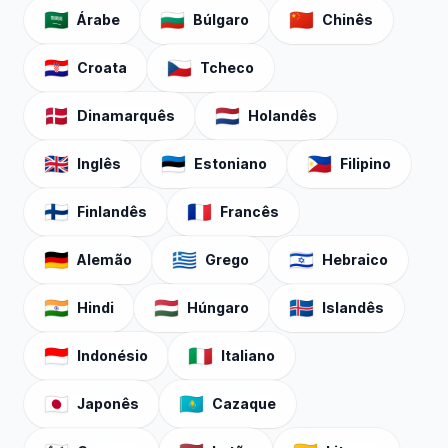
🇸🇦
🇧🇬
🇨🇳
Árabe
Búlgaro
Chinês
🇭🇷
🇨🇿
Croata
Tcheco
🇩🇰
🇳🇱
Dinamarquês
Holandês
🇬🇧
🇪🇪
🇵🇭
Inglês
Estoniano
Filipino
🇫🇮
🇫🇷
Finlandês
Francês
🇩🇪
🇬🇷
🇮🇱
Alemão
Grego
Hebraico
🇮🇳
🇭🇺
🇮🇸
Hindi
Húngaro
Islandês
🇮🇩
🇮🇹
Indonésio
Italiano
🇯🇵
🇰🇿
Japonês
Cazaque