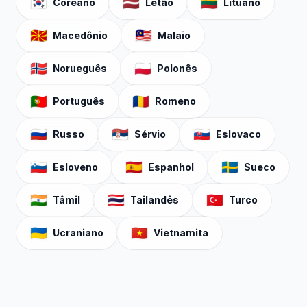
🇰🇷
🇱🇻
🇱🇹
Coreano
Letão
Lituano
🇲🇰
🇲🇾
Macedônio
Malaio
🇳🇴
🇵🇱
Norueguês
Polonês
🇵🇹
🇷🇴
Português
Romeno
🇷🇺
🇷🇸
🇸🇰
Russo
Sérvio
Eslovaco
🇸🇮
🇪🇸
🇸🇪
Esloveno
Espanhol
Sueco
🇮🇳
🇹🇭
🇹🇷
Tâmil
Tailandês
Turco
🇺🇦
🇻🇳
Ucraniano
Vietnamita