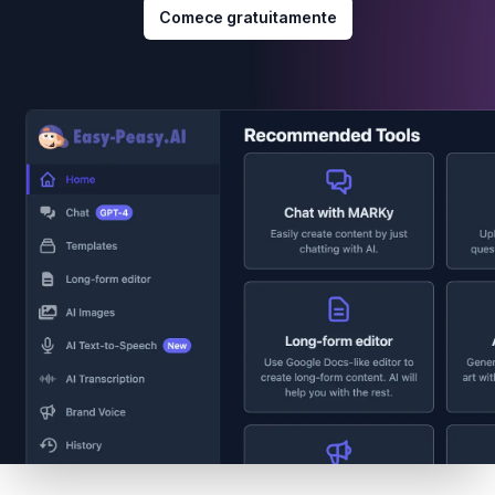
Comece gratuitamente
Footer