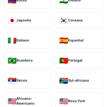
🇷🇺
🇮🇳
Russo
Indiano
🇯🇵
🇰🇷
Japonês
Coreano
🇮🇹
🇪🇸
Italiano
Espanhol
🇧🇷
🇵🇹
Brasileiro
Portugal
🇷🇸
🇿🇦
Sérvio
Sul-africano
Africano-
🇺🇸
🇺🇸
Nova York
Americano