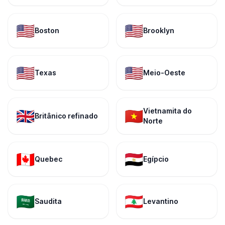
🇺🇸
🇺🇸
Boston
Brooklyn
🇺🇸
🇺🇸
Texas
Meio-Oeste
Vietnamita do
🇬🇧
🇻🇳
Britânico refinado
Norte
🇨🇦
🇪🇬
Quebec
Egípcio
🇸🇦
🇱🇧
Saudita
Levantino