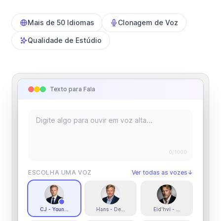
Mais de 50 Idiomas
Clonagem de Voz
Qualidade de Estúdio
Texto para Fala
0
/1000
ESCOLHA UMA VOZ
Ver todas as vozes
↓
CJ - Young Swedish Male
Hans - Deep and Engaging Storyteller
Eid'hvi - Breathy, Deep, a