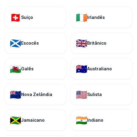
🇨🇭
🇮🇪
Suíço
Irlandês
🏴󠁧󠁢󠁳󠁣󠁴󠁿
🇬🇧
Escocês
Britânico
🏴󠁧󠁢󠁷󠁬󠁳󠁿
🇦🇺
Galês
Australiano
🇳🇿
🇺🇸
Nova Zelândia
Sulista
🇯🇲
🇮🇳
Jamaicano
Indiano