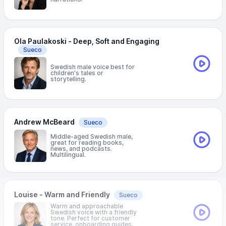
Ola Paulakoski - Deep, Soft and Engaging
Sueco
Swedish male voice best for
children's tales or
storytelling.
Andrew McBeard
Sueco
Middle-aged Swedish male,
great for reading books,
news, and podcasts.
Multilingual.
Louise - Warm and Friendly
Sueco
Warm and approachable
Swedish voice with a friendly
tone. Perfect for customer
service, onboarding guides,