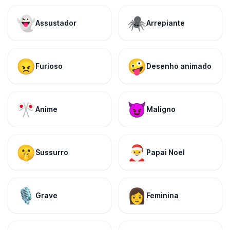
👻
🕷️
Assustador
Arrepiante
😠
🤪
Furioso
Desenho animado
🎌
😈
Anime
Maligno
🤫
🎅
Sussurro
Papai Noel
🎙️
👩
Grave
Feminina