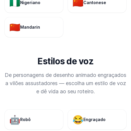
🇳🇬
🇨🇳
Nigeriano
Cantonese
🇨🇳
Mandarin
Estilos de voz
De personagens de desenho animado engraçados
a vilões assustadores — escolha um estilo de voz
e dê vida ao seu roteiro.
🤖
😂
Robô
Engraçado