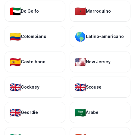
🇦🇪
🇲🇦
Do Golfo
Marroquino
🇨🇴
🌎
Colombiano
Latino-americano
🇪🇸
🇺🇸
Castelhano
New Jersey
🇬🇧
🇬🇧
Cockney
Scouse
🇬🇧
🇸🇦
Geordie
Árabe