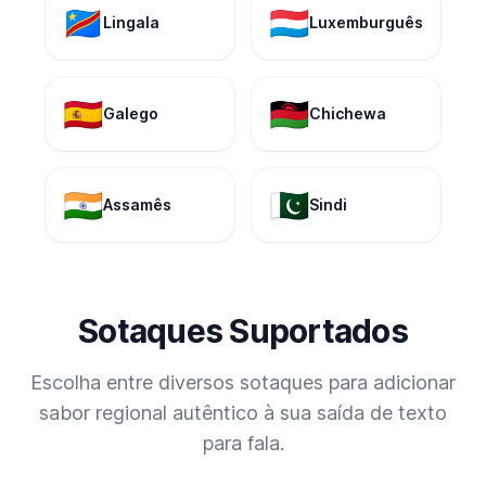
🇨🇩
🇱🇺
Lingala
Luxemburguês
🇪🇸
🇲🇼
Galego
Chichewa
🇮🇳
🇵🇰
Assamês
Sindi
Sotaques Suportados
Escolha entre diversos sotaques para adicionar
sabor regional autêntico à sua saída de texto
para fala.