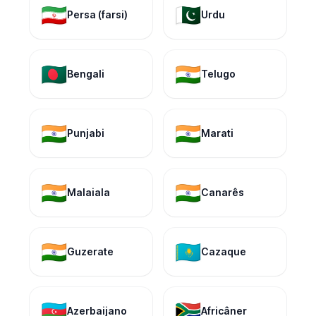
🇮🇷
🇵🇰
Persa (farsi)
Urdu
🇧🇩
🇮🇳
Bengali
Telugo
🇮🇳
🇮🇳
Punjabi
Marati
🇮🇳
🇮🇳
Malaiala
Canarês
🇮🇳
🇰🇿
Guzerate
Cazaque
🇦🇿
🇿🇦
Azerbaijano
Africâner