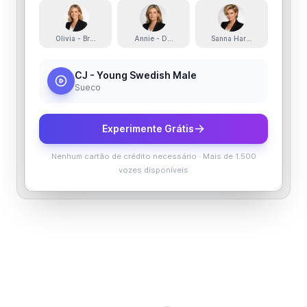
Olivia - Bright, Youthful and Engaging
Annie - Deep and Serious
Sanna Hartfield - Sassy and
CJ - Young Swedish Male
Sueco
Experimente Grátis
Nenhum cartão de crédito necessário
·
Mais de 1.500
vozes disponíveis