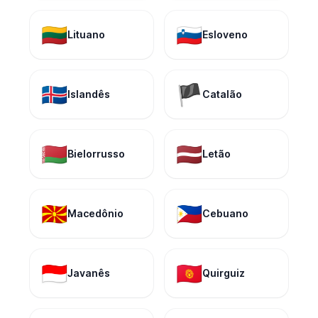
🇱🇹
🇸🇮
Lituano
Esloveno
🇮🇸
🏴
Islandês
Catalão
🇧🇾
🇱🇻
Bielorrusso
Letão
🇲🇰
🇵🇭
Macedônio
Cebuano
🇮🇩
🇰🇬
Javanês
Quirguiz