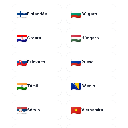
🇫🇮
🇧🇬
Finlandês
Búlgaro
🇭🇷
🇭🇺
Croata
Húngaro
🇸🇰
🇷🇺
Eslovaco
Russo
🇮🇳
🇧🇦
Tâmil
Bósnio
🇷🇸
🇻🇳
Sérvio
Vietnamita