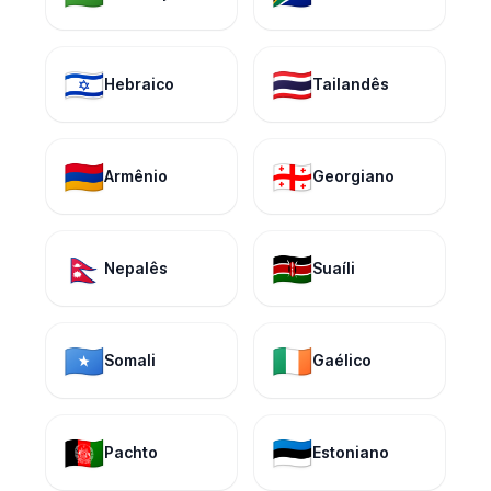
🇮🇱
🇹🇭
Hebraico
Tailandês
🇦🇲
🇬🇪
Armênio
Georgiano
🇳🇵
🇰🇪
Nepalês
Suaíli
🇸🇴
🇮🇪
Somali
Gaélico
🇦🇫
🇪🇪
Pachto
Estoniano