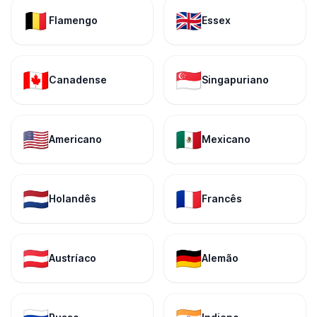
🇧🇪
🇬🇧
Flamengo
Essex
🇨🇦
🇸🇬
Canadense
Singapuriano
🇺🇸
🇲🇽
Americano
Mexicano
🇳🇱
🇫🇷
Holandês
Francês
🇦🇹
🇩🇪
Austríaco
Alemão