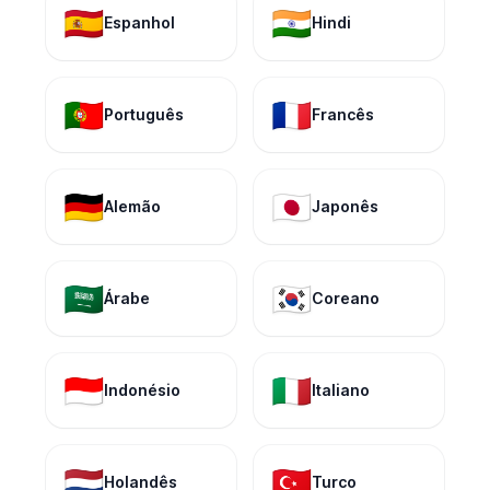
🇪🇸
🇮🇳
Espanhol
Hindi
🇵🇹
🇫🇷
Português
Francês
🇩🇪
🇯🇵
Alemão
Japonês
🇸🇦
🇰🇷
Árabe
Coreano
🇮🇩
🇮🇹
Indonésio
Italiano
🇳🇱
🇹🇷
Holandês
Turco