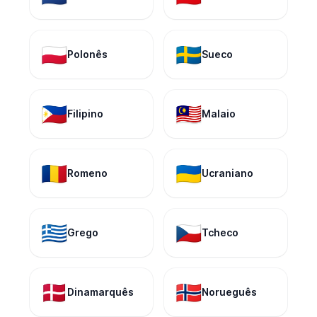
🇵🇱
🇸🇪
Polonês
Sueco
🇵🇭
🇲🇾
Filipino
Malaio
🇷🇴
🇺🇦
Romeno
Ucraniano
🇬🇷
🇨🇿
Grego
Tcheco
🇩🇰
🇳🇴
Dinamarquês
Norueguês